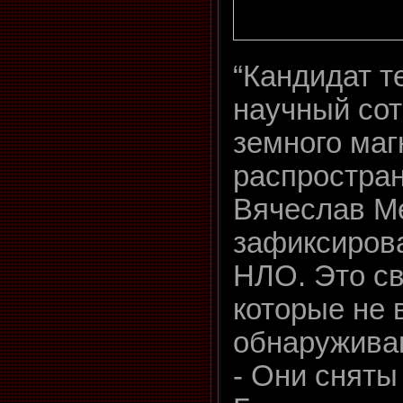
“Кандидат т
научный сот
земного ма
распростра
Вячеслав М
зафиксирова
НЛО. Это с
которые не 
обнаружива
- Они сняты