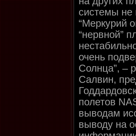
на других п
системы не
“Меркурий о
“нервной” п
нестабильно
очень подв
Солнца”, – 
Салвин, пр
Годдардовск
полетов NA
выводам ис
выводу на 
информации