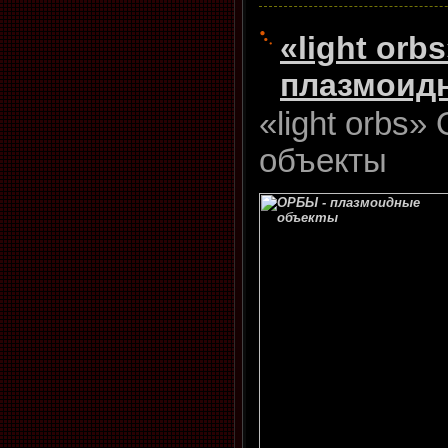
«light or
плазмоид
«light orbs
объекты