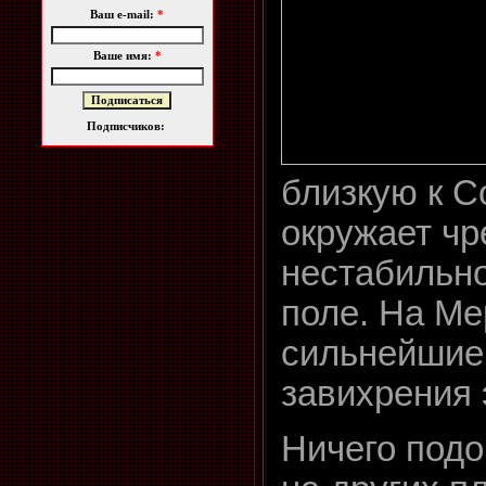
Ваш e-mail:
*
Ваше имя:
*
Подписчиков:
близкую к С
окружает ч
нестабильно
поле. На Ме
сильнейшие
завихрения 
Ничего подо