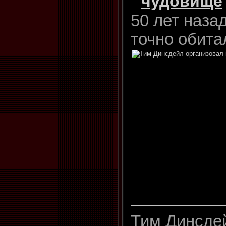
чудовище
50 лет наза
точно обита
Тим Динсде