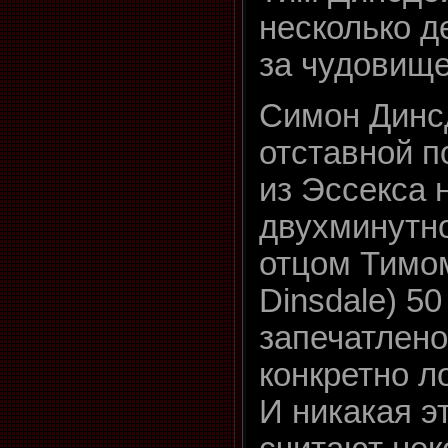
несколько д
за чудовищ
Симон Динсд
отставной п
из Эссекса 
двухминутн
отцом Тимо
Dinsdale) 50
запечатлено
конкретно л
И никакая эт