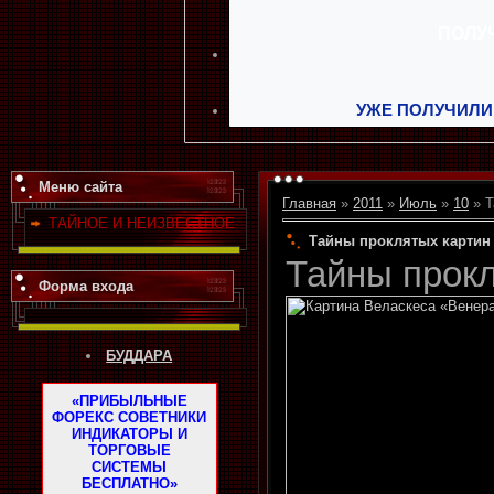
УЖЕ ПОЛУЧИЛИ
Меню сайта
Главная
»
2011
»
Июль
»
10
» Т
ТАЙНОЕ И НЕИЗВЕСТНОЕ
Тайны проклятых картин
Тайны прокл
Форма входа
БУДДАРА
«ПРИБЫЛЬНЫЕ
ФОРЕКС СОВЕТНИКИ
ИНДИКАТОРЫ И
ТОРГОВЫЕ
СИСТЕМЫ
БЕСПЛАТНО»