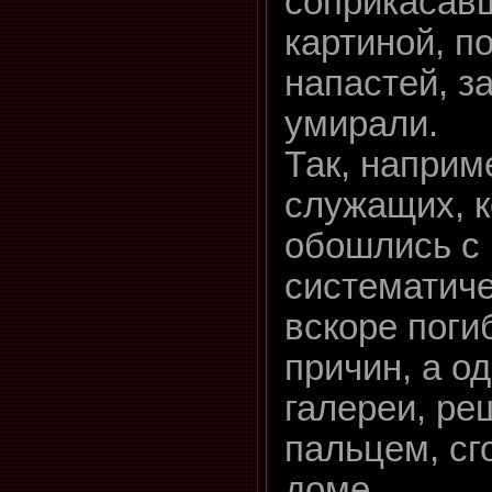
соприкасав
картиной, п
напастей, з
умирали.
Так, наприм
служащих, к
обошлись с 
систематиче
вскоре поги
причин, а о
галереи, ре
пальцем, сг
доме.