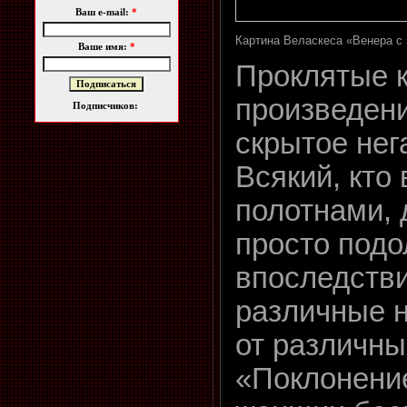
Ваш e-mail:
*
Картина Веласкеса «Венера с
Ваше имя:
*
Проклятые 
произведен
Подписчиков:
скрытое нег
Всякий, кто
полотнами, 
просто подо
впоследств
различные н
от различны
«Поклонени