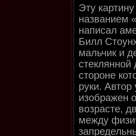
Эту картину
названием 
написал ам
Билл Стоунх
мальчик и д
стеклянной 
стороне кот
руки. Автор
изображен о
возрасте, д
между физи
запредельн