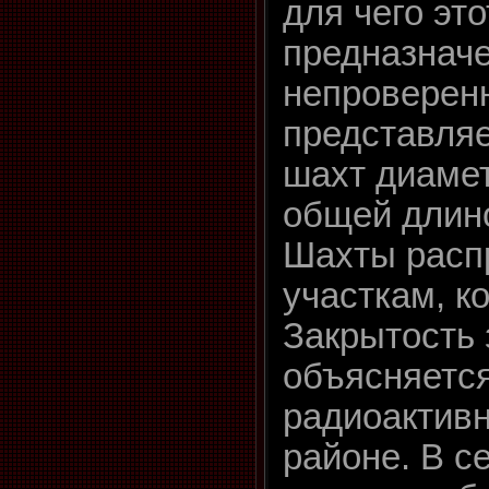
для чего эт
предназначе
непроверен
представляе
шахт диамет
общей длино
Шахты расп
участкам, ко
Закрытость 
объясняетс
радиоактивн
районе. В с