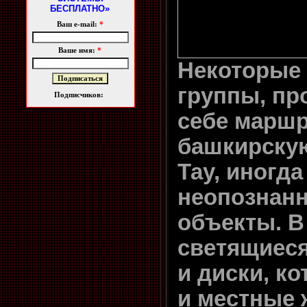
БЕСПЛАТНО»
Ваш e-mail:
*
Ваше имя:
*
Некоторые 
группы, п
Подписчиков:
себе маршр
башкирскую
Тау, иногда
неопознан
объекты. В
светящиеся
и диски, к
и местные 