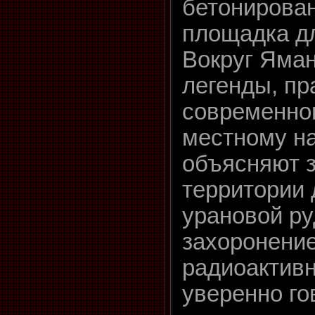
бетонирова
площадка дл
Вокруг Яман
легенды, пр
современног
местному н
объясняют 
территории
урановой р
захоронени
радиоактивн
уверенно го