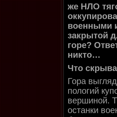
же НЛО тяг
оккупиров
военными и
закрытой 
горе? Ответ
никто…
Что скрыва
Гора выгляд
пологий куп
вершиной. 
останки вое