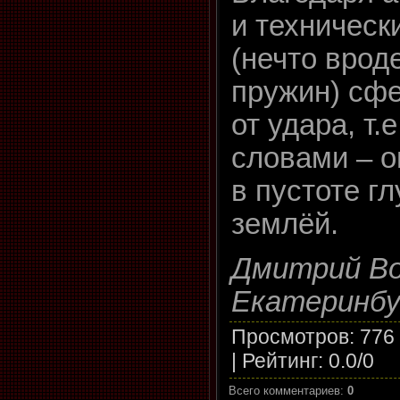
и техническ
(нечто врод
пружин) сфе
от удара, т.
словами – о
в пустоте г
землёй.
Дмитрий Вол
Екатеринбу
Просмотров
: 776
|
Рейтинг
:
0.0
/
0
Всего комментариев
:
0