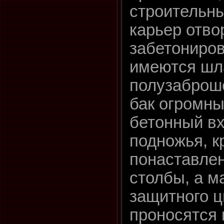
строительны
карьер отво
забетониров
имеются шл
полузаброш
бак огромны
бетонный вх
подножья, к
понаставле
столбы, а 
защитного ц
проносятся