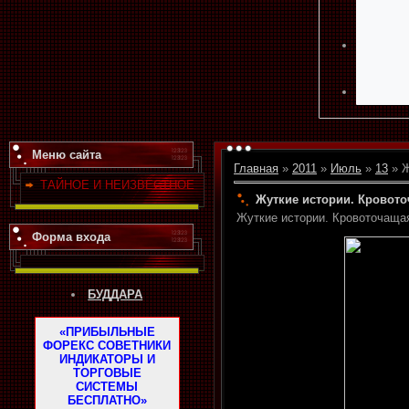
Меню сайта
Главная
»
2011
»
Июль
»
13
» Ж
ТАЙНОЕ И НЕИЗВЕСТНОЕ
Жуткие истории. Кровото
Жуткие истории. Кровоточаща
Форма входа
БУДДАРА
«ПРИБЫЛЬНЫЕ
ФОРЕКС СОВЕТНИКИ
ИНДИКАТОРЫ И
ТОРГОВЫЕ
СИСТЕМЫ
БЕСПЛАТНО»