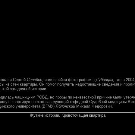
вязался Сергей
Серебро
, являвшийся фотографом в
Дубинцах,
где в 2004
ы из стен квартиры. Он помог получить недостающие сведения и пролит
этой загадочной истории.
одилась чашницким РОВД, но пробы по неизвестной причине были утерян
чащую квартиру» поехал заведующий кафедрой Судебной медицины Вите
инского университета (ВГМУ)
Яблонский
Михаил Федорович.