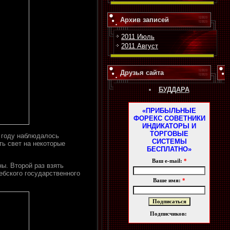
Архив записей
2011 Июль
2011 Август
Друзья сайта
БУДДАРА
«ПРИБЫЛЬНЫЕ
ФОРЕКС СОВЕТНИКИ
ИНДИКАТОРЫ И
ТОРГОВЫЕ
 году наблюдалось
СИСТЕМЫ
ь свет на некоторые
БЕСПЛАТНО»
Ваш e-mail:
*
ы. Второй раз взять
бского государственного
Ваше имя:
*
Подписчиков: