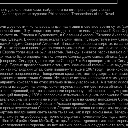
ного диска с отметками, найденного на юге Гренландии. Левая
 (Иллюстрация из журнала Philosophical Transactions of the Royal
ели древности – использовали для навигации в светлое время суток “со
ечный свет. Эту теорию подтверждают новые исследования Габора Хорв
рситете им. Этвеша в Будапеште, и Сюзанны Акессон (Susanne Akesson),
унда, Швеция.
Викинги пересекали тысячи миль, путешествуя межу Севе
ндией и даже Северной Америкой. В высоких северных широтах из-за п
 В то же время и навигация по солнцу может быть невозможна из-за неб
в Европе тогда еще не был известен. Легенды викингов рассказывают о 
орых можно было определить положение Солнца даже сквозь облака. Сага 
 спросил Сигурда, где находится Солнце. Чтобы проверить ответ Сигу
олнце. Первые предположения о том, что “солнечный камень” – не выдумк
ких как исландский шпат, были выдвинуты еще в 1967 году. Такие крист
еленных направлениях. Поворачивая кристалл, можно увидеть, как изме
ложения относительно Солнца. Некоторые историки спорили с этим утвер
направить кристалл на относительно ясный участок неба. А в таких усло
нным взглядом, например, ориентируясь на яркий свет из-за облаков. Г
оих исследований, сфотографировали переменную облачность в сумерках
тывающий панораму 180° и попросили испытуемых оценить положение Сол
вательно, значит викинги не могли полагаться на оценку положения Сол
тв “солнечных камней” Хорват и Акессон проводили исследования поляр
о время пересечения Северного Ледовитого океана на шведском ледоко
артина поляризации света была такая же, как и при ясном небе. Тепер
ить, смогут ли добровольцы точно определить положение Солнца с пом
. Шон МакГрейл (Sean McGrail), который изучал древнюю историю море
и исследования интересны, но нет никаких реальных свидетельств того, 