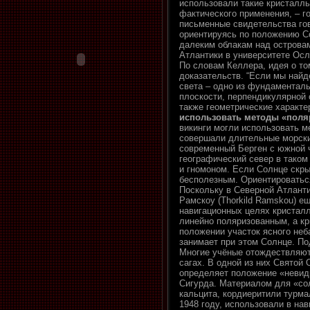
использовали такие кристаллы
фактического применения, – г
письменные свидетельства гов
ориентируясь по положению Со
далеким облакам над островами
Атлантики в университете Осл
По словам Келлера, идея о то
доказательств. “Если мы найде
света – одно из фундаменталь
плоскости, перпендикулярной 
также геометрические характе
использовать методы «поля
викинги могли использовать м
совершали длительные морски
современный Берген с южной ч
географический север в таком
и гномоном. Если Солнце скры
бесполезным. Ориентироваться
Поскольку в Северной Атланти
Рамскоу (Thorkild Ramskou) е
навигационных целях кристал
линейно поляризованным, а кр
положении участок ясного неб
занимает при этом Солнце. П
Многие учёные отождествляют
сагах. В одной из них Святой
определяет положение «невиди
Сигурда. Материалом для «со
кальцита, кордиеритили турма
1948 году, использовали в на