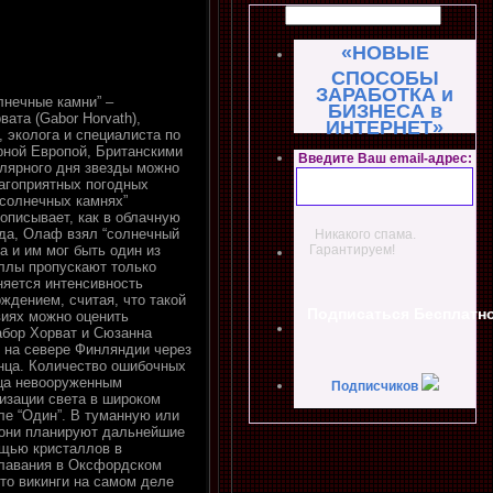
«НОВЫЕ
СПОСОБЫ
ЗАРАБОТКА и
лнечные камни” –
БИЗНЕСА в
ата (Gabor Horvath),
ИНТЕРНЕТ»
 эколога и специалиста по
рной Европой, Британскими
Введите Ваш email-адрес:
олярного дня звезды можно
лагоприятных погодных
“солнечных камнях”
описывает, как в облачную
рда, Олаф взял “солнечный
Никакого спама.
а и им мог быть один из
Гарантируем!
аллы пропускают только
няется интенсивность
ждением, считая, что такой
виях можно оценить
абор Хорват и Сюзанна
 на севере Финляндии через
нца. Количество ошибочных
нца невооруженным
Подписчиков
изации света в широком
ле “Один”. В туманную или
ь они планируют дальнейшие
ощью кристаллов в
плавания в Оксфордском
что викинги на самом деле