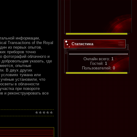
нтальной информации,
al Transactions of the Royal
Статистика
дин из первых опытов,
ких приборов точно
о фотографий облачного и
Онлайн всего:
1
 добровольцам указать, где
Гостей:
1
умеется, опытные
Пользователей:
0
ти. В двух других
 условиях тумана или
 учёные установили, что
росветы в облачности
участка при повороте
в и реконструировать все