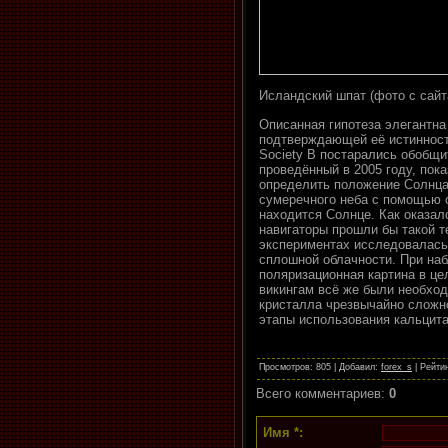
Исландский шпат (фото с сайта
Описанная гипотеза элегантна
подтверждающей её истинность,
Society B постарались обобщи
проведённый в 2005 году, пока
определить положение Солнца
сумеречного неба с помощью о
находится Солнце. Как оказа
навигаторы прошли бы такой т
экспериментах исследовалась
сплошной облачности. При наб
поляризационная картина в це
викингам всё же были необход
кристалла чрезвычайно сложн
этапы использования кальцита
Просмотров
: 805 |
Добавил
:
forex_s
|
Рейти
Всего комментариев
:
0
Имя *: