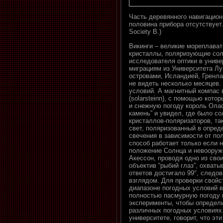
Часть деревянного навигацион
половина прибора отсутствует.
Society B.)
Викинги – великие мореплават
кристаллы, поляризующие солн
исследователя оптики в униве
миграциям из Университета Л
островами, Исландией, Гренла
не видеть несколько месяцев.
условий. А магнитный компас 
(solarsteinn), с помощью кот
и снежную погоду король Олаф
камень” и увидел, где было с
кристаллов-поляризаторов, та
свет, поляризованный в опред
свечения в зависимости от по
способ работает только если 
положение Солнца и невооруже
Акессон, проводя одно из св
объектив “рыбий глаз”, охва
ответов достигало 99°, следо
взглядом. Для проверки свойс
диапазоне погодных условий в
полностью пасмурную погоду к
эксперименты, чтобы определ
различных погодных условиях
университете, говорит, что эт