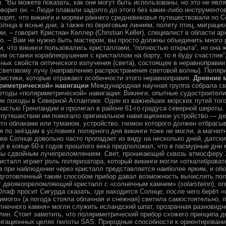
. “Вы можете показать, как они могут быть использованы, но это не явл
оворит он. – Люди плавали задолго до этого без каких-либо инструменто
орят, что викинги и моряки раннего средневековья путешествовали по С
лнца в ясные дни, а также по береговым линиям, полету птиц, миграцио
, – говорит Кристиан Келлер (Christian Keller), специалист в области а
о. – Вам не нужно быть мастером, вы просто должны объединить много 
м, что викинги пользовались кристаллами, “полностью открыта”, но она 
м останки кораблекрушения с кристаллом на борту, то я буду счастлив”,
ных свойств оптического излучения (света), состоящее в неравноправи
световому лучу (направлению распространения световой волны). Поляр
ристики, которые отражают особенности этого неравноправия.
Древние 
риметрической» навигации
Международная научная группа собрала сви
етоды «поляриметрической» навигации. Викинги, опытные судостроители
е походы в Северной Атлантике. Один из важнейших морских путей тог
астью Гренландии и пролегал в районе 61-го градуса северной широты.
 путешествии им помогало оригинальное навигационное устройство — д
то облаками или туманом, устройство, гномон которого должен отбрасыв
 по звёздам в условиях полярного дня викинги тоже не могли, а магнитн
ке Солнце довольно часто пропадает из виду на несколько дней, датски
щё в конце 60-х годов прошлого века предположил, что в пасмурные дни
лы сдвойным лучепреломлением. Свет, проникающий сквозь атмосферу 
исталл играет роль поляризатора, который викинги могли «откалибровать
а при наблюдении через кристалл представляется наиболее ярким, и об
одготовленный таким способом прибор давал возможность вычислить по
 двоякопреломляющий кристалл с «солнечным камнем» (
solarsteinn
), о
 Олаф просит Сигурда сказать, где находится Солнце, после чего берёт 
мого» (а погода стояла облачная и снежная) светила самостоятельно, 
лнечного камня» могли служить исландский шпат, прозрачная разновидн
лин. Стоит заметить, что поляриметрический прибор схожего принципа д
вигационных целях пилоты SAS. Природные способности к ориентировани