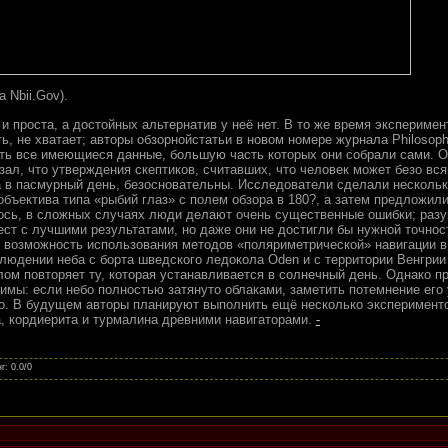
 Nbii.Gov).
 и проста, а достойных альтернатив у неё нет. В то же время экспериме
 не хватает; авторы обзорнойстатьи в новом номере журнала Philosophic
ть все имеющиеся данные, бoльшую часть которых они собрали сами. О
зал, что утверждения скептиков, считавших, что человек может безо вся
 в пасмурный день, безосновательны. Исследователи сделали нескольк
бъектива типа «рыбий глаз» с полем обзора в 180?, а затем предложили
лось, в сложных случаях люди делают очень существенные ошибки; раз
ест с лучшими результатами, но даже они не достигли бы нужной точнос
 возможность использования методов «поляриметрической» навигации в
людении неба с борта шведского ледокола Oden и с территории Венгрии
лом повторяет ту, которая устанавливается в солнечный день. Однако п
имы: если небо полностью затянуто облаками, заметить потемнение его 
о. В будущем авторы планируют выполнить ещё несколько эксперименто
, кордиерита и турмалина древними навигаторами.
-
нг
:
0.0
/
0