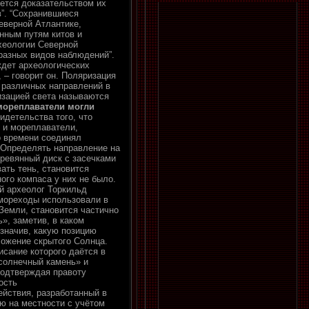
яется доказательством их
в”. “Сохранившиеся
еверной Атлантике,
нным путям китов и
рхеологии Северной
разных видов наблюдений”.
ждет археологических
 – говорит он. Поляризация
и различных направлений в
изацией света называются
мореплаватели могли
детельства того, что
 и мореплаватели,
о времени соединял
 Определять направление на
еревянный диск с засечками
ать тень, становится
ого компаса у них не было.
й археолог Торкильд
 мореходы использовали в
Земли, становится частично
», заметив, в каком
означив, какую позицию
ложение скрытого Солнца.
писание которого даётся в
«солнечный камень» и
подтверждая правоту
ость
ействия, разработанный в
ю на местности с учётом