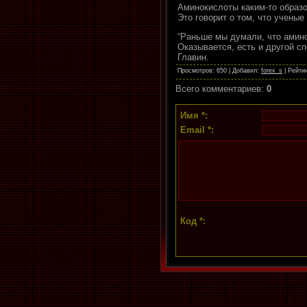
Аминокислоты каким-то образо
Это говорит о том, что учены
“Раньше мы думали, что амино
Оказывается, есть и другой с
Главин.
Просмотров
: 650 |
Добавил
:
forex_s
|
Рейти
Всего комментариев
:
0
Имя *:
Email *:
Код *: