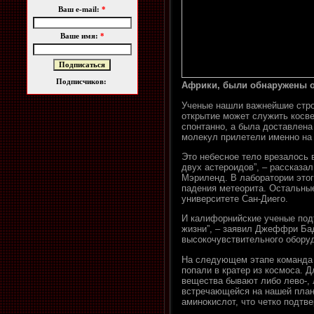
Ваш e-mail:
*
Ваше имя:
*
Подписчиков:
Африки, были обнаружены о
Ученые нашли важнейшие стро
открытие может служить косве
спонтанно, а была доставлена
молекул прилетели именно на
Это небесное тело врезалось 
двух астероидов”, – рассказа
Мэриленд. В лаборатории этог
падения метеорита. Остальны
университете Сан-Диего.
И калифорнийские ученые подт
жизни”, – заявил Джеффри Ба
высокочувствительного обору
На следующем этапе команда 
попали в кратер из космоса. 
вещества бывают либо лево-, 
встречающейся на нашей план
аминокислот, что четко подтв