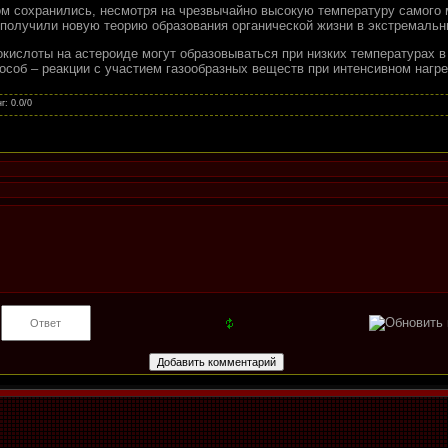
м сохранились, несмотря на чрезвычайно высокую температуру самого 
е получили новую теорию образования органической жизни в экстремаль
кислоты на астероиде могут образовываться при низких температурах в
пособ – реакции с участием газообразных веществ при интенсивном нагр
нг
:
0.0
/
0