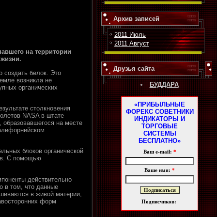
Архив записей
2011 Июль
2011 Август
павшего на территории
жизни.
Друзья сайта
 создать белок. Это
емле возникла не
БУДДАРА
упных органических
«ПРИБЫЛЬНЫЕ
езультате столкновения
ФОРЕКС СОВЕТНИКИ
полетов NASA в штате
ИНДИКАТОРЫ И
, образовавшегося на месте
ТОРГОВЫЕ
Калифорнийском
СИСТЕМЫ
БЕСПЛАТНО»
ельных блоков органической
Ваш e-mail:
*
ов. С помощью
Ваше имя:
*
мпоненты действительно
о в том, что данные
ешиваются в живой материи,
равосторонних форм
Подписчиков: