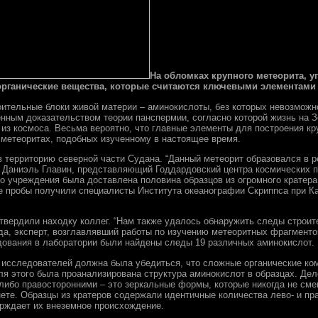
На обломках крупного метеорита, у
рганические вещества, которые считаются ключевыми элементами 
ительные блоки живой материи – аминокислоты, без которых невозможно
нным доказательством теории панспермии, согласно которой жизнь на З
 из космоса. Весьма вероятно, что главные элементы для построения кр
 метеоритах, подобных изученному в настоящее время.
в территорию северной части Судана. “Данный метеорит образовался в р
л Даниэль Главин, представляющий Годдардовский центра космических 
о учреждения была доставлена половина образцов из огромного кратера
е пробы получили специалисты Института океанографии Скриппса при 
вердили находку коллег. “Нам также удалось обнаружить следы строит
да, эксперт, возглавлявший работы по изучению метеоритных фрагмент
дования в лаборатории были найдены следы 19 различных аминокислот.
исследователей должна была убедиться, что сложные органические ко
Для этого была проанализирована структура аминокислот в образцах. Дел
либо правосторонними – это зеркальные формы, которые никогда не см
ете. Образцы из кратеров содержали идентичные количества лево- и п
ерждает их внеземное происхождение.