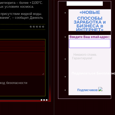
метеорита – более +1100°С.
ных условиях космоса.
«НОВЫЕ
 присутствии жидкой воды.
СПОСОБЫ
евании”, – сообщил Даниэль
ЗАРАБОТКА и
БИЗНЕСА в
ИНТЕРНЕТ»
Введите Ваш email-адрес:
Никакого спама.
Гарантируем!
Подписчиков