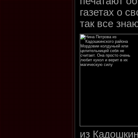
печатают об
газетах о св
так все знаю
из Кадошкин