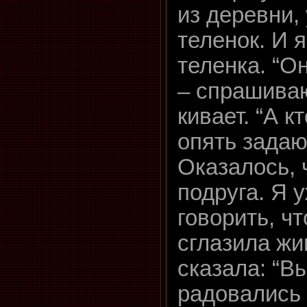
из деревни,
теленок. И 
теленка. “О
– спрашива
кивает. “А к
опять задаю
Оказалось, 
подруга. Я 
говорить, чт
сглазила жи
сказала: “В
радовались 