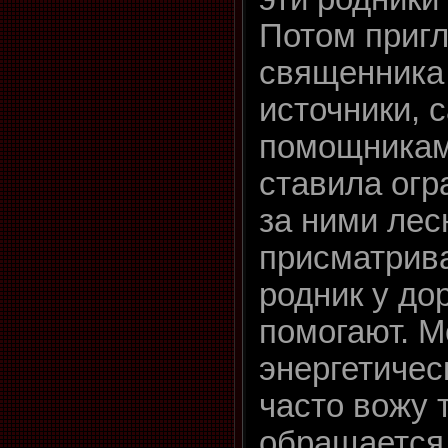
Потом приг
священника
источники, 
помощникам
ставила огр
за ними лес
присматрива
родник у до
помогают. М
энергетическ
часто вожу т
обращается