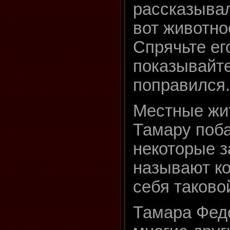
рассказывал
вот животно
Спрячьте ег
показывайте
поправился.
Местные жи
Тамару поб
некоторые з
называют ко
себя таковой
Тамара Федо