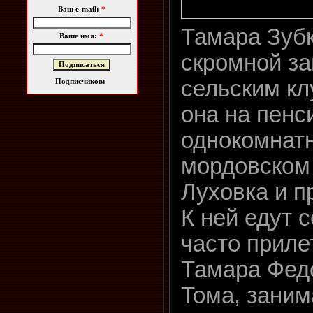
Ваш e-mail:
*
Тамара Зуб
Ваше имя:
*
скромной з
сельским кл
Подписчиков:
она на пенс
однокомнатн
мордовском
Луховка и п
К ней едут 
часто приле
Тамара Федо
Тома, заним