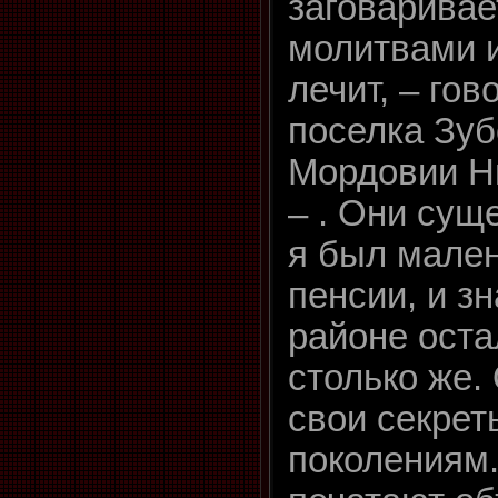
заговаривает
молитвами 
лечит, – гов
поселка Зу
Мордовии Н
– . Они сущ
я был мален
пенсии, и з
районе ост
столько же.
свои секре
поколениям.