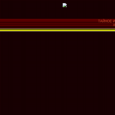
ТАЙНОЕ И
Х