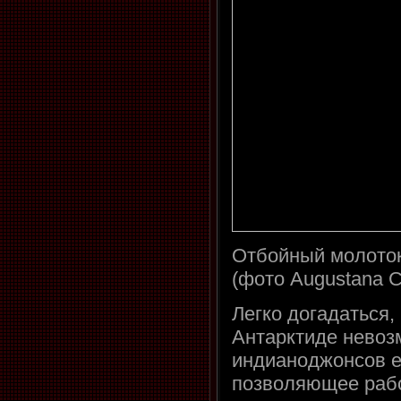
Отбойный молоток
(фото Augustana Co
Легко догадаться,
Антарктиде невоз
индианоджонсов е
позволяющее рабо