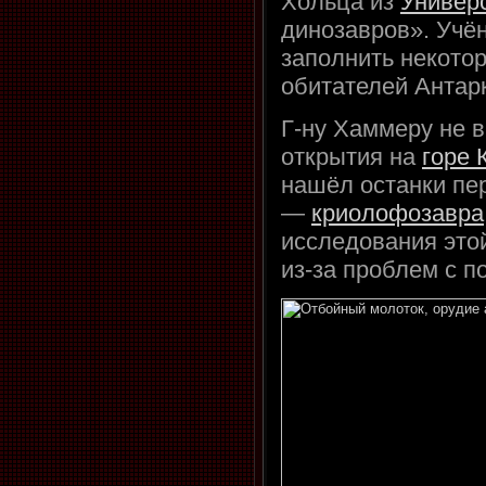
Хольца из
Универ
динозавров». Учё
заполнить некото
обитателей Антар
Г-ну Хаммеру не 
открытия на
горе 
нашёл останки пе
—
криолофозавра
исследования это
из-за проблем с п