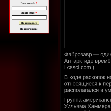
Ваш e-mail:
*
Ваше имя:
*
Подписчиков:
Фаброзавр — один
Антарктиде времё
Lcssci.com.)
В ходе раскопок н
относящиеся к пер
располагался в у
Группа американс
Уильяма Хаммера