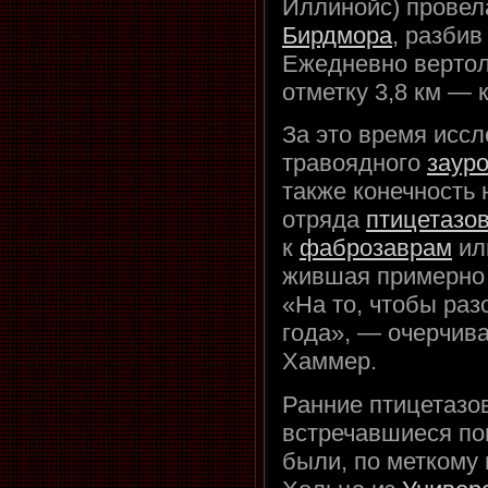
Иллинойс) провел
Бирдмора
, разбив
Ежедневно вертол
отметку 3,8 км — 
За это время исс
травоядного
заур
также конечность 
отряда
птицетазо
к
фаброзаврам
ил
жившая примерно 1
«На то, чтобы раз
года», — очерчива
Хаммер.
Ранние птицетазо
встречавшиеся по
были, по меткому