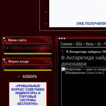
УЖЕ ПОЛУЧИЛИ
Меню сайта
Главная
»
2011
»
Июль
»
16
» В
ТАЙНОЕ И НЕИЗВЕСТНОЕ
В Антарктиде найдены 19
В Антарктиде най
Форма входа
динозавра
БУДДАРА
«ПРИБЫЛЬНЫЕ
ФОРЕКС СОВЕТНИКИ
ИНДИКАТОРЫ И
ТОРГОВЫЕ
СИСТЕМЫ
БЕСПЛАТНО»