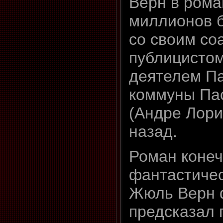
Верн в рома
миллионов 
со своим со
публицистом
деятелем П
коммуны Па
(Андре Лори
назад.
Роман конеч
фантастичес
Жюль Верн 
предсказал 