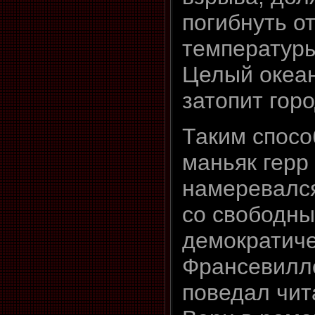
погибнуть о
температур
Целый океан
затопит горо
Таким спос
маньяк герр
намеревалс
со свободны
демократич
Франсевилл
поведал чи