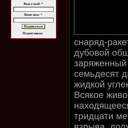
Ваш e-mail:
*
Ваше имя:
*
Подписчиков:
снаряд-раке
дубовой обш
заряженный
семьдесят 
жидкой угл
Всякое живо
находящееся
тридцати ме
взрыва, до