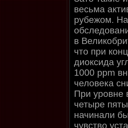
весьма акти
рубежом. Н
обследовани
в Великобри
что при кон
диоксида уг
1000 ppm в
человека сн
При уровне
четыре пят
начинали б
чувство уста