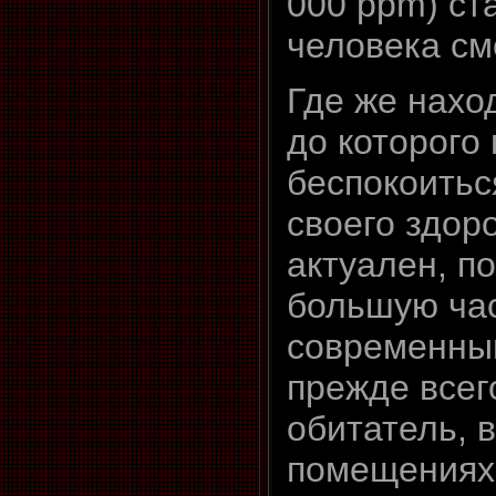
000 ppm) ст
человека см
Где же нахо
до которого
беспокоитьс
своего здор
актуален, п
большую ча
современный
прежде всег
обитатель, 
помещениях,