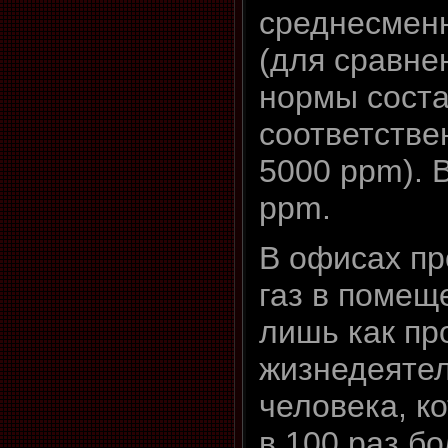
среднесмен
(для сравне
нормы сост
соответстве
5000 ppm). 
ppm.
В офисах пр
газ в помещ
лишь как пр
жизнедеяте
человека, к
в 100 раз б