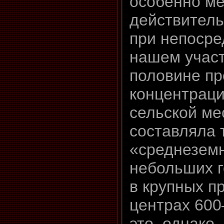
особенно ме
действител
при непоср
нашем участ
половине п
концентраци
сельской ме
составляла 
«среднеземн
небольших г
в крупных 
центрах 60
это, однако,