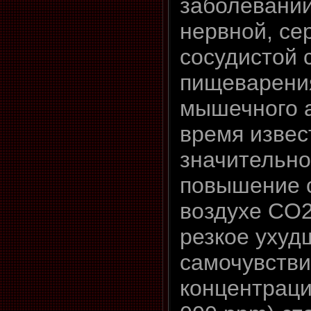
заболеваний
нервной, се
сосудистой 
пищеварения
мышечного а
время извес
значительное
повышение 
воздухе CO
резкое ухуд
самочувстви
концентраци