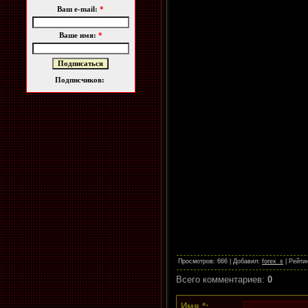
Ваш e-mail:
*
Ваше имя:
*
Подписчиков:
Просмотров
: 666 |
Добавил
:
forex_s
|
Рейти
Всего комментариев
:
0
Имя *: