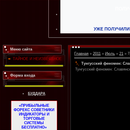
УЖЕ ПОЛУЧИЛИ
Меню сайта
Главная
»
2011
»
Июль
»
21
» Т
ТАЙНОЕ И НЕИЗВЕСТНОЕ
Тунгусский феномен: Сла
Тунгусский феномен: Славянск
Форма входа
БУДДАРА
«ПРИБЫЛЬНЫЕ
ФОРЕКС СОВЕТНИКИ
ИНДИКАТОРЫ И
ТОРГОВЫЕ
СИСТЕМЫ
БЕСПЛАТНО»