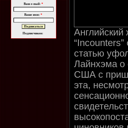
Ваш e-mail:
*
Ваше имя:
*
Английский
Подписчиков:
“Incounters
статью уфо
Лайнхэма о 
США с приш
эта, несмот
сенсационно
свидетельс
высокопост
чиновников 