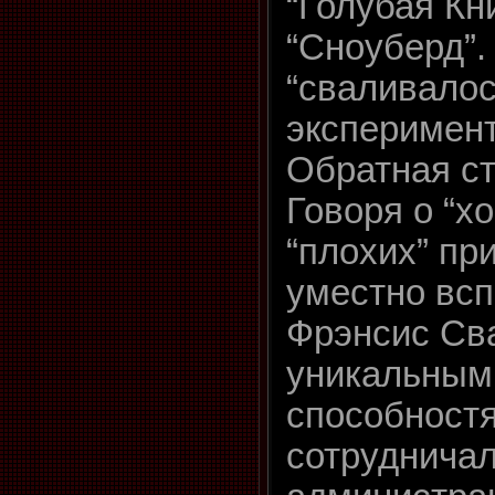
“Голубая Кни
“Сноуберд”.
“сваливалос
эксперимен
Обратная ст
Говоря о “х
“плохих” пр
уместно всп
Фрэнсис Св
уникальным
способностя
сотрудничал