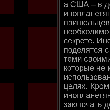
а США – в д
инопланетян
пришельцев
необходимо
секрете. Ин
поделятся 
теми своими
которые не 
использова
целях. Кром
инопланетя
заключать д