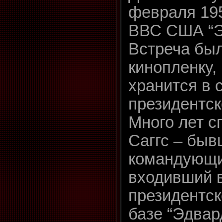
февраля 195
ВВС США “Э
Встреча был
кинопленку,
хранится в 
президентск
Много лет с
Саггс – бы
командующ
входивший в
президентск
базе “Эдвар