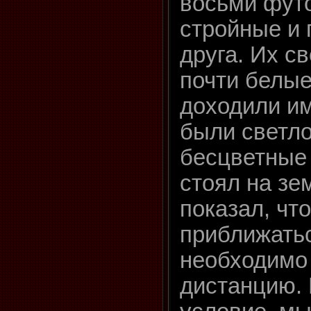
восьми футо
стройные и 
друга. Их с
почти белы
доходили им
были светло
бесцветные г
стоял на зе
показал, чт
приближатьс
необходимо
дистанцию.