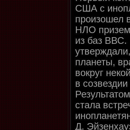
США с иноп
произошел в
НЛО призем
из баз ВВС
утверждали,
планеты, в
вокруг неко
в созвездии
Результатом
стала встре
инопланетян
Д. Эйзенхау