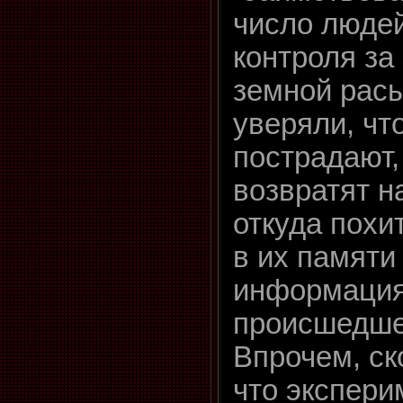
число люде
контроля за
земной расы
уверяли, чт
пострадают,
возвратят н
откуда похи
в их памяти
информация
происшедш
Впрочем, ск
что экспери