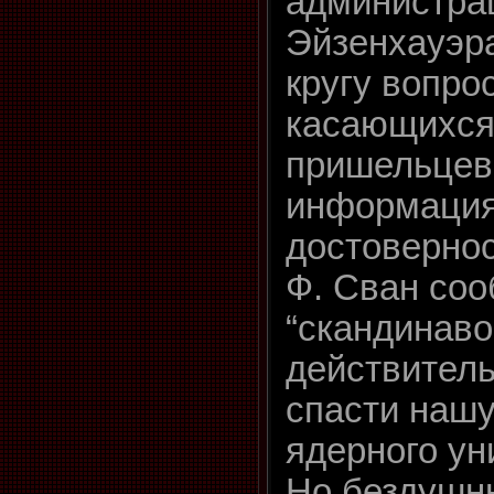
администра
Эйзенхауэр
кругу вопро
касающихся
пришельцев
информация
достовернос
Ф. Сван соо
“скандинаво
действител
спасти нашу
ядерного ун
Но бездушн