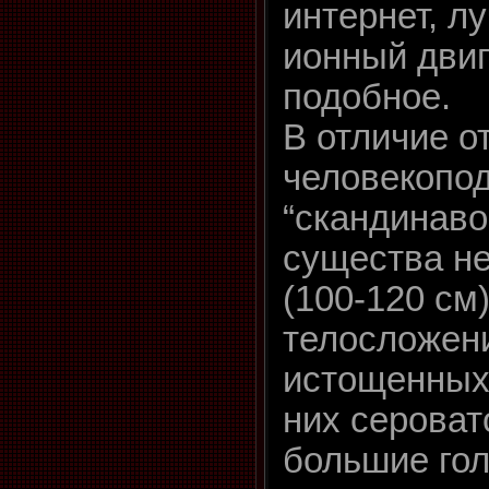
интернет, л
ионный двиг
подобное.
В отличие о
человекопо
“скандинаво
существа н
(100-120 см)
телосложен
истощенных 
них сероват
большие го