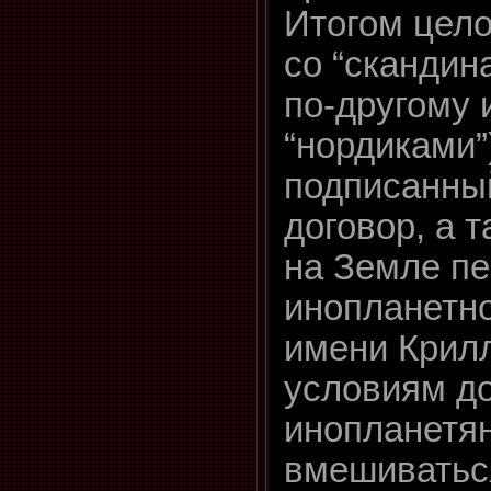
Итогом цело
со “скандина
по-другому 
“нордиками”
подписанный
договор, а 
на Земле пе
инопланетно
имени Крилл
условиям до
инопланетя
вмешиваться