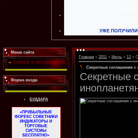
УЖЕ ПОЛУЧИЛИ
Меню сайта
Главная
»
2011
»
Июль
»
12
» С
ТАЙНОЕ И НЕИЗВЕСТНОЕ
Секретные соглашения с
Секретные 
Форма входа
инопланетя
БУДДАРА
«ПРИБЫЛЬНЫЕ
ФОРЕКС СОВЕТНИКИ
ИНДИКАТОРЫ И
ТОРГОВЫЕ
СИСТЕМЫ
БЕСПЛАТНО»