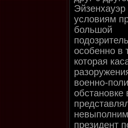
Эйзенхауэр 
условиям п
большой
подозрител
особенно в т
которая кас
разоружения
военно-поли
обстановке 
представля
невыполним
президент п