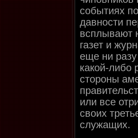
событиях п
давности пе
всплывают 
газет и жур
еще ни разу
какой-либо 
стороны ам
правительст
или все отр
своих треть
служащих.
…. .