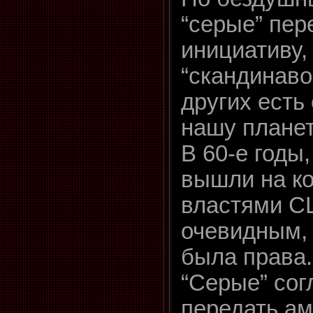
“серые” пер
инициативу,
“скандинавов
других есть
нашу планет
В 60-е годы,
вышли на ко
властями С
очевидным, 
была права.
“Серые” сог
передать а