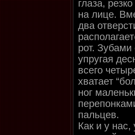
глаза, резк
на лице. Вм
два отверст
располагает
рот. Зубами
упругая дес
всего четыр
хватает “бо
ног маленьк
перепонкам
пальцев.
Как и у нас,