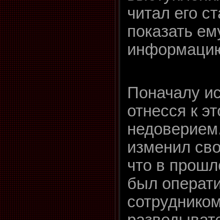
читал его ст
показать е
информаци
Поначалу и
отнесся к эт
недоверием
изменил сво
что в прош
был операт
сотруднико
разведыват