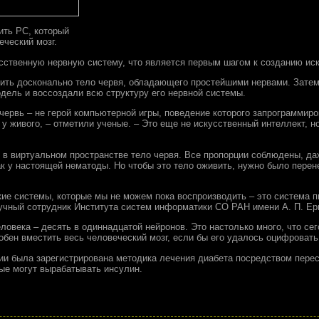
ить PC, который
еческий мозг.
сственную нервную систему, что является первым шагом к созданию иск
ить досконально тело червя, обладающего простейшими нервами. Зате
дель и воссоздали всю структуру его нервной системы.
червь – не герой компьютерной игры, поведение которого запрограммиров
 у живого, – отметили ученые. – Это еще не искусственный интеллект, н
 в виртуальном пространстве тело червя. Все пропорции соблюдены, д
к у настоящей нематоды. Но чтобы это тело оживить, нужно было перен
ие системы, которые мы не можем пока воспроизводить – это система 
аучный сотрудник Института систем информатики СО РАН имени А. П. Е
еловека – десять в одиннадцатой нейронов. Это настолько много, что се
обен вместить весь человеческий мозг, если бы его удалось оцифровать
ии была зарегистрирована методика лечения диабета посредством перес
ые могут вырабатывать инсулин.