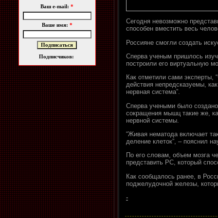
Ваш e-mail:
*
Сегодня невозможно представ
Ваше имя:
*
способен вместить весь челов
Россияне смогли создать иску
Сперва ученым пришлось изуч
Подписчиков:
построили его виртуальную мо
Как отметили сами эксперты, “
действия непредсказуемы, как
нервная система”.
Сперва учеными было создано
сокращения мышц такие же, ка
нервной системы.
“Живая нематода включает так
деление клеток”, – пояснил н
По его словам, объем мозга ч
представить PC, который спос
Как сообщалось ранее, в Росс
поджелудочной железы, котор
-