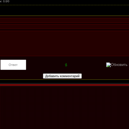
нг
:
0.0
/
0