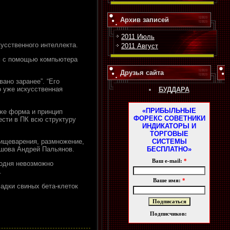
Архив записей
2011 Июль
усственного интеллекта.
2011 Август
м с помощью компьютера
Друзья сайта
ано заранее”. “Его
о уже искусственная
БУДДАРА
«ПРИБЫЛЬНЫЕ
аже форма и принцип
ФОРЕКС СОВЕТНИКИ
ести в ПК всю структуру
ИНДИКАТОРЫ И
ТОРГОВЫЕ
СИСТЕМЫ
пищеварения, размножение,
БЕСПЛАТНО»
ршова Андрей Пальянов.
Ваш e-mail:
*
годня невозможно
.
Ваше имя:
*
адки свиных бета-клеток
Подписчиков: