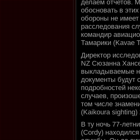
делаем отчетов. 
обосновать в этих
обороны не имеет
расследования сл
командир авиацио
Тамарики (Kavae Ta
Директор исслед
NZ Сюзанна Хансе
выкладываемые н
документы будут 
подробностей нек
случаев, произош
том числе знамен
(Kaikoura sighting
В ту ночь 77-летн
(Cordy) находилс