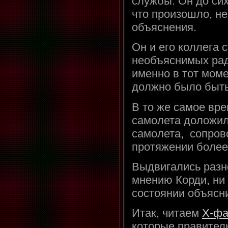
службы. Он до сих
что произошло, не
объяснения.
Он и его коллега 
необъяснимых ра
именно в тот момен
должно было быть
В то же самое вре
самолета доложила
самолета, сопров
протяжении более
Выдвигались разн
мнению Корди, ни
состоянии объясни
Итак, читаем
Х-фа
которые правител