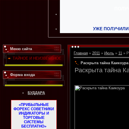
УЖЕ ПОЛУЧИЛИ
Меню сайта
Главная
»
2011
»
Июль
»
11
» Р
ТАЙНОЕ И НЕИЗВЕСТНОЕ
Раскрыта тайна Каикоура
Раскрыта тайна К
Форма входа
БУДДАРА
«ПРИБЫЛЬНЫЕ
ФОРЕКС СОВЕТНИКИ
ИНДИКАТОРЫ И
ТОРГОВЫЕ
СИСТЕМЫ
БЕСПЛАТНО»