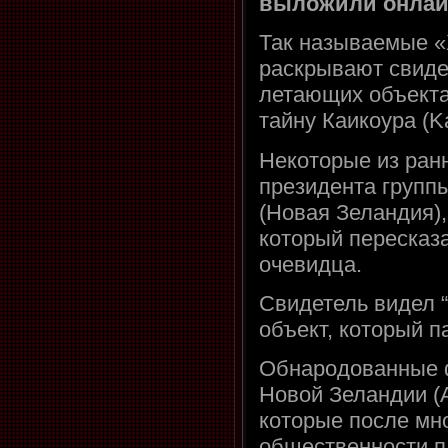
выложили онлайн
Так называемые «
раскрывают свиде
летающих объекта
тайну Каикоура (Ka
Некоторые из ран
президента группы 
(Новая Зеландия),
который пересказ
очевидца.
Свидетель видел 
объект, который п
Обнародованные 
Новой Зеландии (A
которые после мн
общественности п