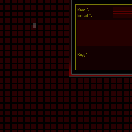
Имя *:
Email *:
Код *: