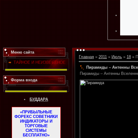
Меню сайта
Главная
»
2011
»
Июль
»
18
» П
ТАЙНОЕ И НЕИЗВЕСТНОЕ
Пирамиды – Антенны Вс
Пирамиды – Антенны Вселенн
Форма входа
БУДДАРА
«ПРИБЫЛЬНЫЕ
ФОРЕКС СОВЕТНИКИ
ИНДИКАТОРЫ И
ТОРГОВЫЕ
СИСТЕМЫ
БЕСПЛАТНО»