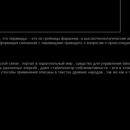
 что пирамиды – это не гробницы фараонов, а высокотехнологические а
нформация связанная с пирамидами приводить к вопросам о происхожде
кой связи , портал в параллельный мир , средство для управления био
ь различных энергий , даже стабилизатор сейсмоактивности – все в эт
способы применения описаны в текстах древних народов , так же как и т