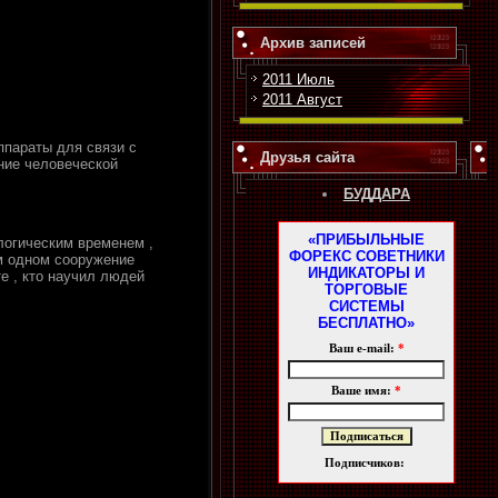
Архив записей
2011 Июль
2011 Август
ппараты для связи с
Друзья сайта
ние человеческой
БУДДАРА
«ПРИБЫЛЬНЫЕ
логическим временем ,
ФОРЕКС СОВЕТНИКИ
ом одном сооружение
ИНДИКАТОРЫ И
е , кто научил людей
ТОРГОВЫЕ
СИСТЕМЫ
БЕСПЛАТНО»
Ваш e-mail:
*
Ваше имя:
*
Подписчиков: