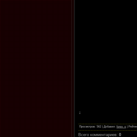
-
Просмотров
: 562 |
Добавил
:
forex_s
|
Рейти
Всего комментариев
:
0