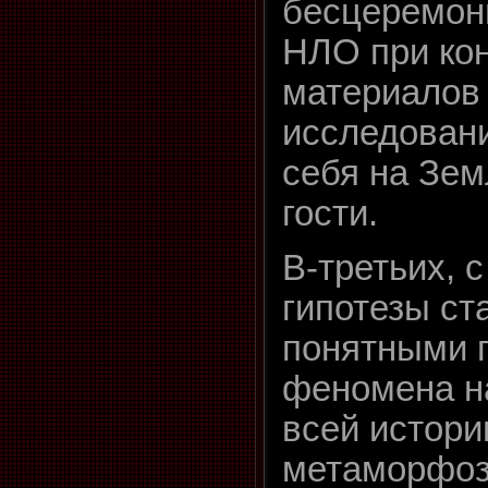
бесцеремон
НЛО при кон
материалов
исследовани
себя на Зем
гости.
В-третьих, 
гипотезы ст
понятными 
феномена н
всей истори
метаморфо