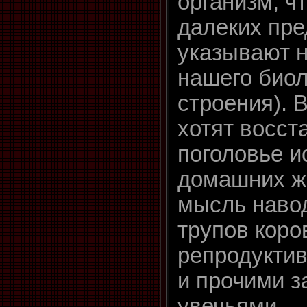
организм, ч
далеких пре
указывают н
нашего биол
строения). 
хотят восст
поголовье 
домашних ж
мысль наво
трупов коро
репродукти
и прочими 
увечьями.