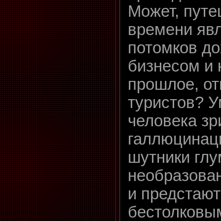
Может, путе
времени яв
потомков д
бизнесом и 
прошлое, о
туристов? У
человека з
галлюцинац
шутники глу
необразова
и предстают
бестолковы