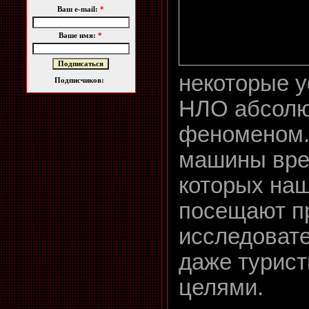
Ваш e-mail:
*
Ваше имя:
*
некоторые 
Подписчиков:
НЛО абсолю
феноменом. 
машины вре
которых на
посещают п
исследоват
даже турис
целями.