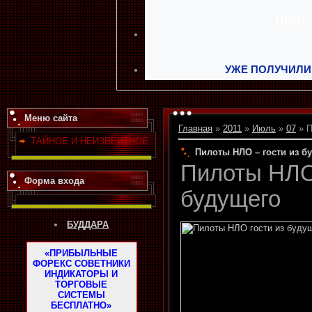
УЖЕ ПОЛУЧИЛИ
Меню сайта
Главная
»
2011
»
Июль
»
07
» П
ТАЙНОЕ И НЕИЗВЕСТНОЕ
Пилоты НЛО – гости из б
Пилоты НЛО 
Форма входа
будущего
БУДДАРА
«ПРИБЫЛЬНЫЕ
ФОРЕКС СОВЕТНИКИ
ИНДИКАТОРЫ И
ТОРГОВЫЕ
СИСТЕМЫ
БЕСПЛАТНО»