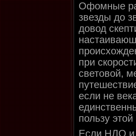
Офомные ра
звезды до з
довод скепт
настаивающ
происхожде
при скорости
световой, м
путешествие
если не века
единственны
пользу этой
Если НЛО и