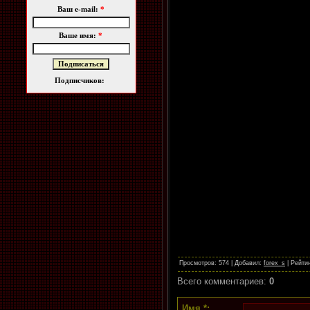
Ваш e-mail:
*
Ваше имя:
*
Подписчиков:
Просмотров
: 574 |
Добавил
:
forex_s
|
Рейти
Всего комментариев
:
0
Имя *: