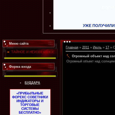
УЖЕ ПОЛУЧИЛИ
Меню сайта
Главная
»
2011
»
Июль
»
17
» О
ТАЙНОЕ И НЕИЗВЕСТНОЕ
Огромный объект над со
Огромный объект над солнцем
Форма входа
БУДДАРА
«ПРИБЫЛЬНЫЕ
ФОРЕКС СОВЕТНИКИ
ИНДИКАТОРЫ И
ТОРГОВЫЕ
СИСТЕМЫ
БЕСПЛАТНО»