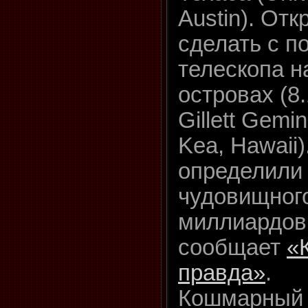
Austin). От
сделать с п
телескопа н
островах (8.
Gillett Gemi
Kea, Hawaii
определили 
чудовищного
миллиардов
сообщает
«
правда»
.
Кошмарный 