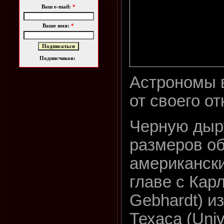
Ваш e-mail:
*
Ваше имя:
*
Подписчиков:
Астрономы 
от своего о
Черную дыр
размеров о
американск
главе с Кар
Gebhardt) и
Техаса (Unive