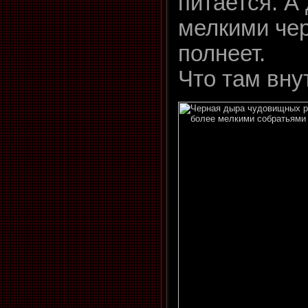
питается. А
мелкими че
полнеет.
Что там вн