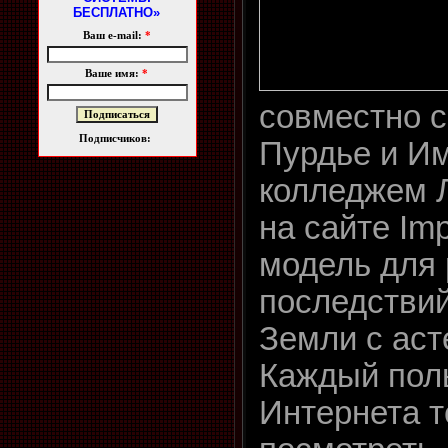
БЕСПЛАТНО»
Ваш e-mail:
*
Ваше имя:
*
совместно 
Подписчиков:
Пурдье и И
колледжем 
на сайте Im
модель для 
последствий
Земли с аст
Каждый пол
Интернета т