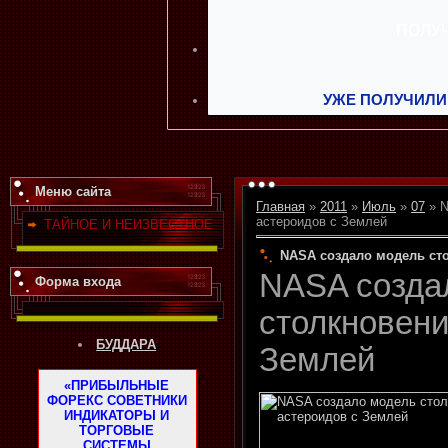
УЖЕ ПОЛУЧИЛИ
Меню сайта
Главная
»
2011
»
Июль
»
07
» N
астероидов с Землей
ТАЙНОЕ И НЕИЗВЕСТНОЕ
NASA создало модель ст
NASA созда
Форма входа
столкновени
БУДДАРА
Землей
«ПРИБЫЛЬНЫЕ
ФОРЕКС СОВЕТНИКИ
ИНДИКАТОРЫ И
ТОРГОВЫЕ
СИСТЕМЫ