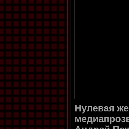
Нулевая ж
медиапрозви