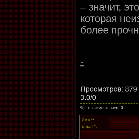
– значит, э
которая неи
более проч
-
Просмотров
: 879
0.0
/
0
Всего комментариев
:
0
Имя *:
Email *: