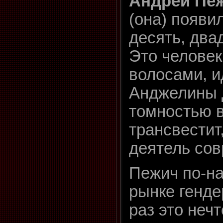
Андрей Пеж
(она) появил
десять, два
Это челове
волосами, и
Анджелины 
томностью в
трансвестит
деятель сов
Пежич по-на
рынке генде
раз это неч