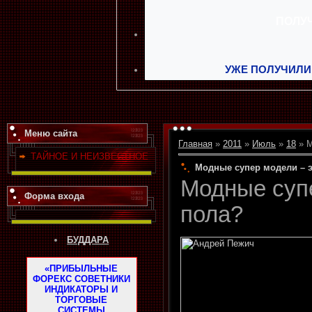
УЖЕ ПОЛУЧИЛИ
Меню сайта
Главная
»
2011
»
Июль
»
18
» М
ТАЙНОЕ И НЕИЗВЕСТНОЕ
Модные супер модели – э
Модные супе
Форма входа
пола?
БУДДАРА
«ПРИБЫЛЬНЫЕ
ФОРЕКС СОВЕТНИКИ
ИНДИКАТОРЫ И
ТОРГОВЫЕ
СИСТЕМЫ