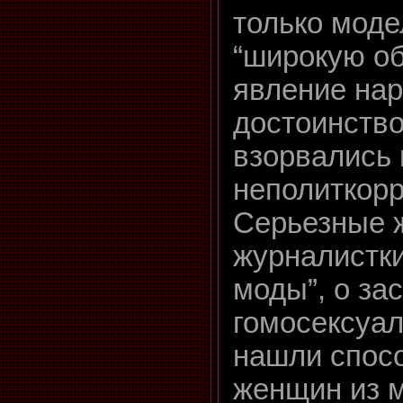
только моде
“широкую об
явление нар
достоинств
взорвались
неполиткорр
Серьезные ж
журналистки
моды”, о за
гомосексуал
нашли спосо
женщин из м