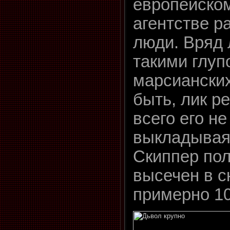
европейско
агентстве р
люди. Вряд 
такими глуп
марсианских
быть, лик р
всего его не
выкладывая
Скиппер полг
высечен в с
примерно 10