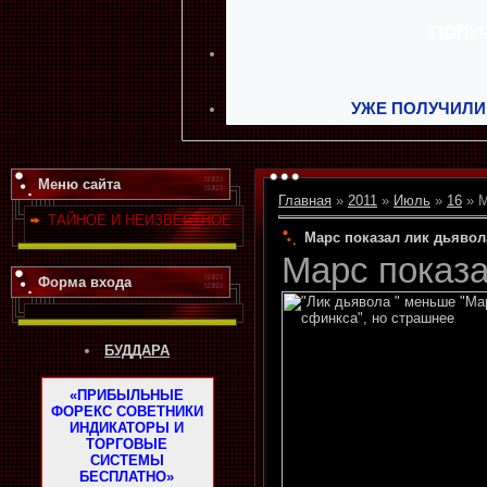
УЖЕ ПОЛУЧИЛИ
Меню сайта
Главная
»
2011
»
Июль
»
16
» М
ТАЙНОЕ И НЕИЗВЕСТНОЕ
Марс показал лик дьявол
Марс показа
Форма входа
БУДДАРА
«ПРИБЫЛЬНЫЕ
ФОРЕКС СОВЕТНИКИ
ИНДИКАТОРЫ И
ТОРГОВЫЕ
СИСТЕМЫ
БЕСПЛАТНО»