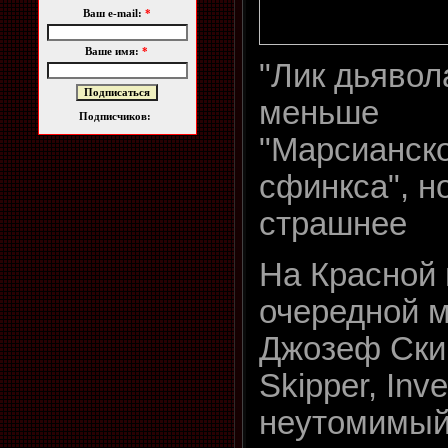
Ваш e-mail:
*
Ваше имя:
*
"Лик дьявол
меньше
Подписчиков:
"Марсианск
сфинкса", н
страшнее
На Красной
очередной м
Джозеф Скип
Skipper, Inve
неутомимый