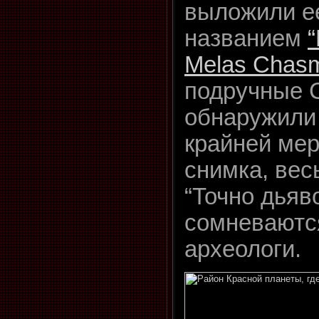
выложили ее
названием
“
Melas Chas
подручные 
обнаружили 
крайней мер
снимка, вес
“Точно дьяво
сомневаютс
археологи.