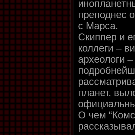
инопланетн
преподнес 
с Марса.
Скиппер и е
коллеги – в
археологи –
подробнейш
рассматрива
планет, вы
официальных
О чем “Комс
рассказыва