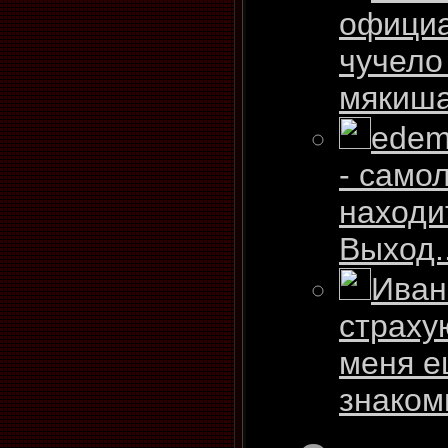
официа
чучело
мякиша,
ede
- самол
находи
Выход..
Иван
страху
меня е
знакомы