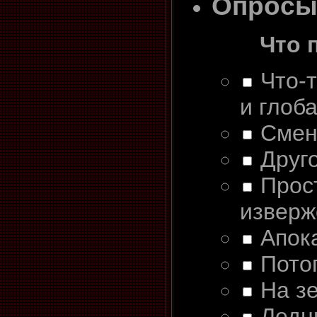
Опрос
Что 
Что-т
и глоб
Смен
Друг
Прос
изверж
Апок
Пото
На з
Ледн