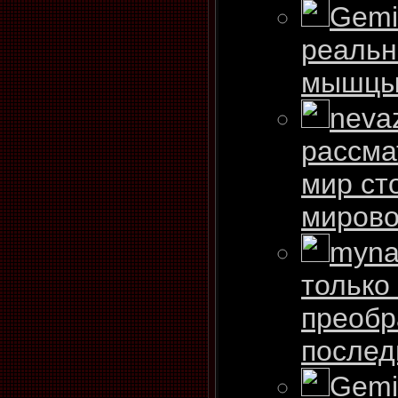
Gemi
реальн
мышцы,
neva
рассма
мир сто
мировой
myna
только
преобр
послед
Gemi