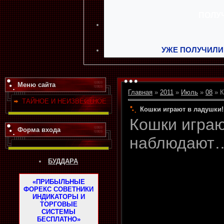
УЖЕ ПОЛУЧИЛИ
Меню сайта
Главная
»
2011
»
Июль
»
08
» К
ТАЙНОЕ И НЕИЗВЕСТНОЕ
Кошки играют в ладушки
Кошки играю
Форма входа
наблюдают
БУДДАРА
«ПРИБЫЛЬНЫЕ
ФОРЕКС СОВЕТНИКИ
ИНДИКАТОРЫ И
ТОРГОВЫЕ
СИСТЕМЫ
БЕСПЛАТНО»