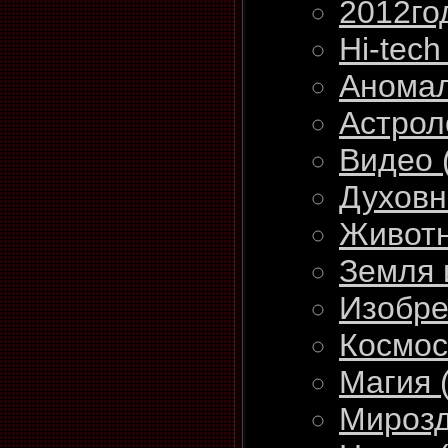
2012г
Hi-tec
Анома
Астрол
Видео
Духов
Живот
Земля 
Изобр
Космо
Магия
Мироз