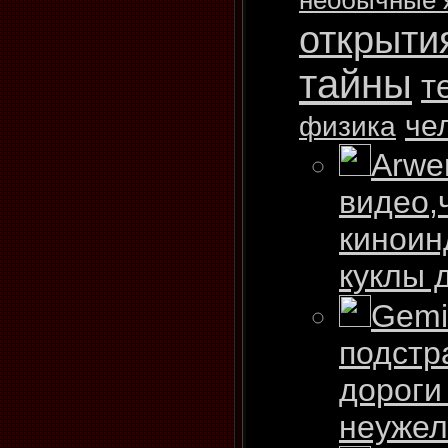
необычные 
открыти
тайны
т
че
физика
Arwe
видео,
киноин
куклы 
Gemi
подстр
дороги 
неужели