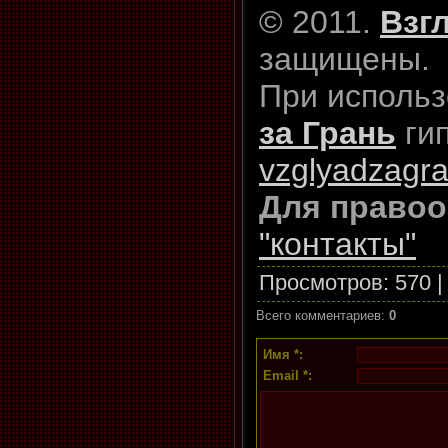
© 2011.
Взг
защищены.
При исполь
за Грань
ги
vzglyadzagra
Для правоо
"контакты"
Просмотров
: 570 
Всего комментариев
:
0
Имя *:
Email *: