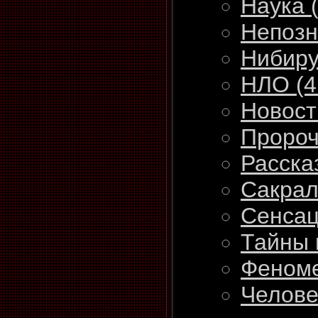
Наука
Непоз
Нибир
НЛО
(4
Новос
Проро
Расска
Сакрал
Сенса
Тайны
Феном
Челове