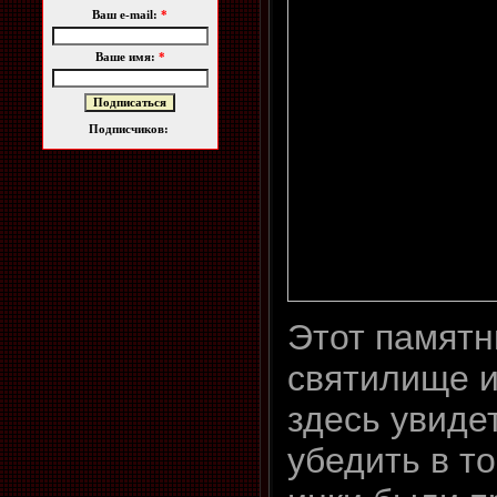
Ваш e-mail:
*
Ваше имя:
*
Подписчиков:
Этот памятн
святилище и
здесь увиде
убедить в т