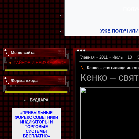
УЖЕ ПОЛУЧИЛИ
Меню сайта
Главная
»
2011
»
Июль
»
13
» К
ТАЙНОЕ И НЕИЗВЕСТНОЕ
Кенко – святилище инков
Кенко – свя
Форма входа
БУДДАРА
«ПРИБЫЛЬНЫЕ
ФОРЕКС СОВЕТНИКИ
ИНДИКАТОРЫ И
ТОРГОВЫЕ
СИСТЕМЫ
БЕСПЛАТНО»