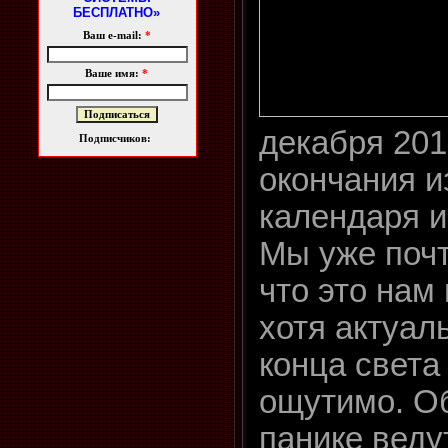
БЕСПЛАТНО»
Ваш e-mail:
*
Ваше имя:
*
декабря 201
Подписчиков:
окончания и
календаря и
Мы уже почт
что это нам
хотя актуал
конца света
ощутимо. Об
панике веду