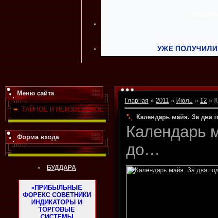
УЖЕ ПОЛУЧИЛИ
Меню сайта
Главная
»
2011
»
Июль
»
12
» К
ТАЙНОЕ И НЕИЗВЕСТНОЕ
Календарь майя. За два 
Календарь м
Форма входа
до…
БУДДАРА
«ПРИБЫЛЬНЫЕ
ФОРЕКС СОВЕТНИКИ
ИНДИКАТОРЫ И
ТОРГОВЫЕ
СИСТЕМЫ