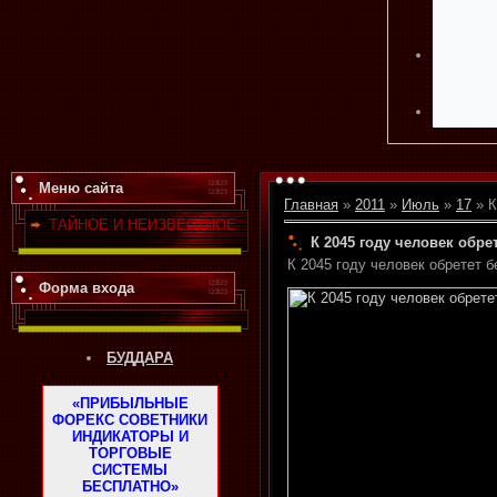
Меню сайта
Главная
»
2011
»
Июль
»
17
» К
ТАЙНОЕ И НЕИЗВЕСТНОЕ
К 2045 году человек обре
К 2045 году человек обретет 
Форма входа
БУДДАРА
«ПРИБЫЛЬНЫЕ
ФОРЕКС СОВЕТНИКИ
ИНДИКАТОРЫ И
ТОРГОВЫЕ
СИСТЕМЫ
БЕСПЛАТНО»