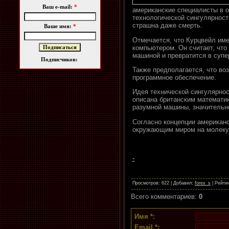
Ваш e-mail:
*
американские специалисты в о
технологической сингулярност
страшна даже смерть.
Ваше имя:
*
Отмечается, что Курцвейл имее
компьютером. Он считает, что
машиной и превратится в супе
Подписчиков:
Также предполагается, что во
программное обеспечение.
Идея технической сингулярнос
описана британским математик
разумной машины, значительн
Согласно концепции американс
окружающим миром на молеку
-
Просмотров
: 622 |
Добавил
:
forex_s
|
Рейти
Всего комментариев
:
0
Имя *:
Email *: