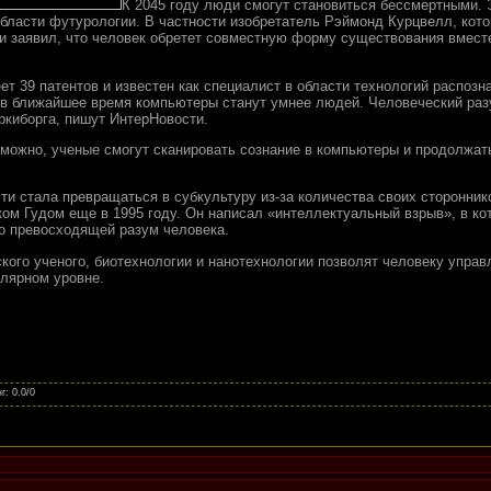
К 2045 году люди смогут становиться бессмертными.
бласти футурологии. В частности изобретатель Рэймонд Курцвелл, кот
и заявил, что человек обретет совместную форму существования вмест
т 39 патентов и известен как специалист в области технологий распозна
 в ближайшее время компьютеры станут умнее людей. Человеческий раз
ркиборга, пишут ИнтерНовости.
зможно, ученые смогут сканировать сознание в компьютеры и продолжать
ти стала превращаться в субкультуру из-за количества своих сторонни
ом Гудом еще в 1995 году. Он написал «интеллектуальный взрыв», в к
о превосходящей разум человека.
кого ученого, биотехнологии и нанотехнологии позволят человеку управ
лярном уровне.
нг
:
0.0
/
0