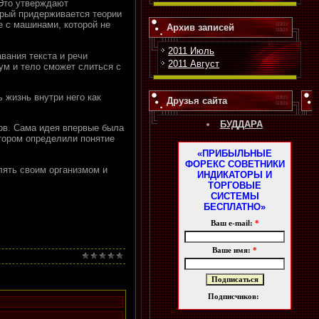
 Это утверждают
орый придерживается теории
е с машинами, которой не
Архив записей
2011 Июль
вания текста и речи
2011 Август
ум и тело сможет слиться с
 жизнь внутри него как
Друзья сайта
БУДДАРА
ков. Сама идея впервые была
отором определили понятие
«ПРИБЫЛЬНЫЕ
ФОРЕКС СОВЕТНИКИ
лять своим организмом и
ИНДИКАТОРЫ И
ТОРГОВЫЕ
СИСТЕМЫ
БЕСПЛАТНО»
Ваш e-mail:
*
Ваше имя:
*
Подписчиков: