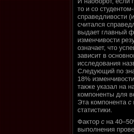
И наоборот, если 
то и со студентом
справедливости (и
считался справед
выдает главный ф
изменчивости рез
означает, что усп
зависит в основно
исследования наз
Следующий по зна
18% изменчивост
также указал на 
компоненты для в
Эта компонента
c
статистики.
Фактор
c
на 40–50
выполнения прове