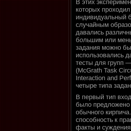
В этих эксперимен
которых проходил 
индивидуальный б
случайным образом
давались различн
б
о
льшим или мен
задания можно бы
использовались д
тесты для групп 
(McGrath Task Circ
Interaction and Pe
четыре типа задан
В первый тип вход
было предложено 
обычного кирпича.
способность к пр
факты и суждения.