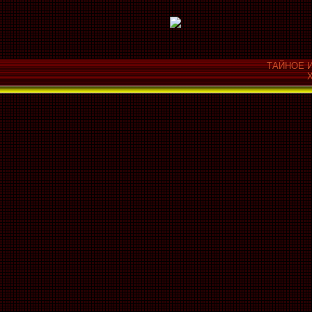
ТАЙНОЕ И
Х