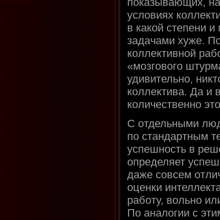
показывающих, на
условиях коллект
в какой степени и
задачами хуже. П
коллективной раб
«мозгового штурма»
удивительно, никт
коллектива. Да и
количественно эт
С отдельными люд
по стандартным те
успешность в реш
определяет успешн
даже совсем отли
оценки интеллект
работу, вольно ил
По аналогии с эт