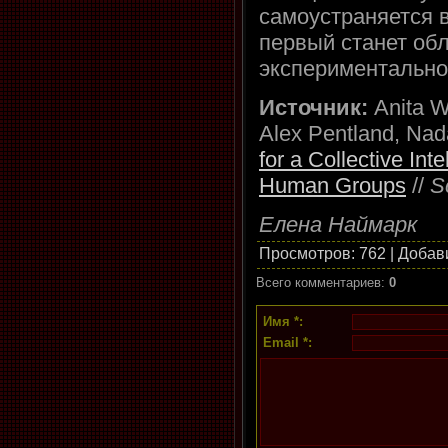
самоустраняется 
первый станет об
экспериментально
Источник:
Anita Wi
Alex Pentland, Na
for a Collective Int
Human Groups
//
S
Елена Наймарк
Просмотров
: 762 |
Добав
Всего комментариев
:
0
Имя *:
Email *: