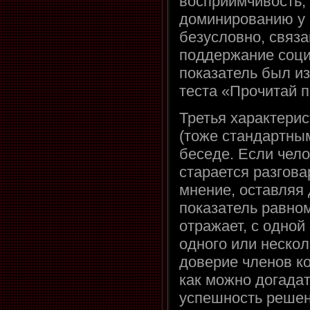
восприимчивость,
доминированию у 
безусловно, связ
поддержание соци
показатель был и
теста «Прочитай по
Третья характери
(тоже стандартны
беседе. Если чело
старается разгов
мнение, оставляя
показатель равно
отражает, с одно
одного или нескол
доверие членов ко
как можно догада
успешность решен