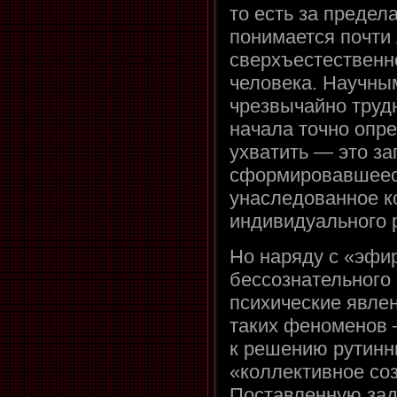
то есть за предел
понимается почти
сверхъестественно
человека. Научны
чрезвычайно трудн
начала точно опре
ухватить — это за
сформировавшееся
унаследованное к
индивидуального 
Но наряду с «эфи
бессознательного
психические явле
таких феноменов 
к решению рутинны
«коллективное соз
Поставленную зад