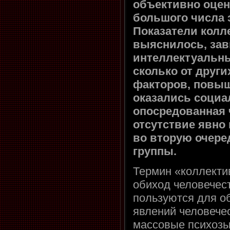
объективно оцен
большого числа 
Показатели колле
выяснилось, зав
интеллектуальны
сколько от други
факторов, повы
оказались социа
опосредованная 
отсутствие явно
во вторую очере
группы.
Термин «коллекти
обиход человечес
пользуются для о
явлений человечес
массовые психозы,