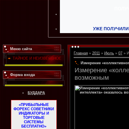
УЖЕ ПОЛУЧИЛИ
Меню сайта
Главная
»
2011
»
Июль
»
07
» И
ТАЙНОЕ И НЕИЗВЕСТНОЕ
Измерение «коллективно
Измерение «колле
Форма входа
возможным
БУДДАРА
«ПРИБЫЛЬНЫЕ
ФОРЕКС СОВЕТНИКИ
ИНДИКАТОРЫ И
ТОРГОВЫЕ
СИСТЕМЫ
БЕСПЛАТНО»