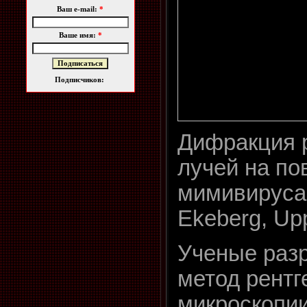
Ваш e-mail:
*
Ваше имя:
*
Подписчиков:
Дифракция 
лучей на по
мимивируса
Ekeberg, Upp
Ученые раз
метод рентг
микроскопи