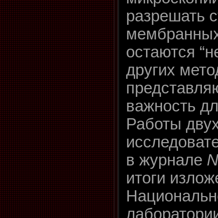
разрешать с
мембранных
остаются “
других мето
представля
важность д
Работы двух
исследоват
в журнале
N
итоги излож
Национальн
лаборатори