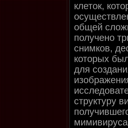
клеток, кот
осуществлен
общей слож
получено т
снимков, де
которых бы
для создани
изображения
исследоват
структуру ви
получившег
мимивируса 