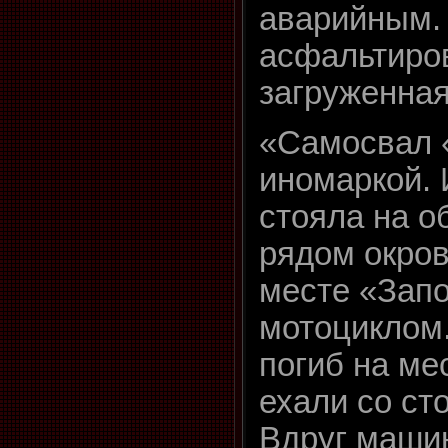
аварийным. 
асфальтиров
загруженна
«Самосвал «
иномаркой.
стояла на о
рядом окров
месте «Запо
мотоциклом
погиб на ме
ехали со ст
Вдруг машин