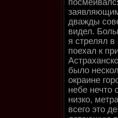
посмеивалс
заявляющими
дважды сов
видел. Боль
я стрелял в
поехал к пр
Астраханско
было нескол
окраине гор
небе нечто 
низко, метр
всего это д