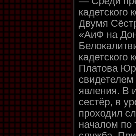
— Среди пр
кадетского 
Двумя Сёст
«АиФ на Дон
Белокалитви
кадетского 
Платова Юр
свидетелем 
явления. В 
сестёр, в у
проходил сл
началом по
служба. Пр