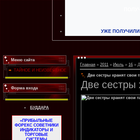
УЖЕ ПОЛУЧИЛИ
Меню сайта
Главная
»
2011
»
Июль
»
16
» Д
ТАЙНОЕ И НЕИЗВЕСТНОЕ
Две сестры хранят свои 
Две сестры 
Форма входа
БУДДАРА
«ПРИБЫЛЬНЫЕ
ФОРЕКС СОВЕТНИКИ
ИНДИКАТОРЫ И
ТОРГОВЫЕ
СИСТЕМЫ