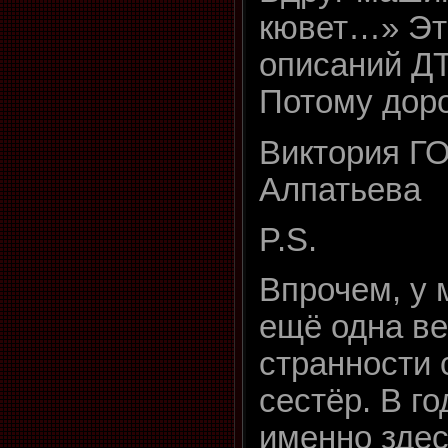
кювет…» Эт
описаний ДТ
Потому дор
Виктория ГО
Алпатьева
P.S.
Впрочем, у 
ещё одна в
странности 
сестёр. В г
именно зде