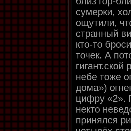
близ гор-бл
сумерки, хо
ощутили, чт
странный ви
кто-то броси
точек. А пот
гигант.ской
небе тоже о
дома») огне
цифру «2». 
некто невед
принялся ри