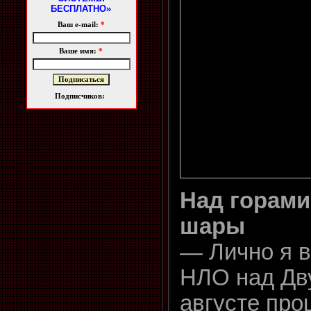
БЕСПЛАТНО»
Ваш e-mail:
*
Ваше имя:
*
Подписчиков:
Над горам
шары
— Лично я в
НЛО над Дв
августе про