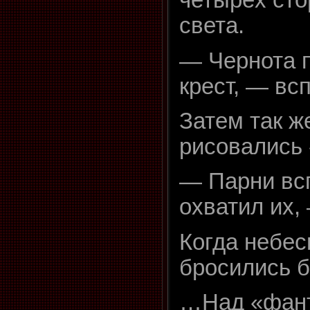
четырёх сто
света.
— Чернота 
крест, — вс
Затем так ж
рисовались «
— Парни вс
охватил их,
Когда небес
бросились б
…Над «фант