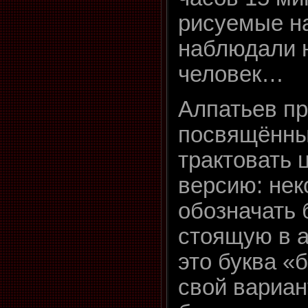
рисуемые н
наблюдали 
человек…
Алпатьев пр
посвящённых
трактовать 
версию: не
обозначать 
стоящую в 
это буква «б
свой вариа