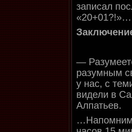
записал пос
«20+01?!»…
Заключение
— Разумеетс
разумным св
у нас, с тем
видели в Са
Алпатьев.
…Напомним, 
часов 15 ми