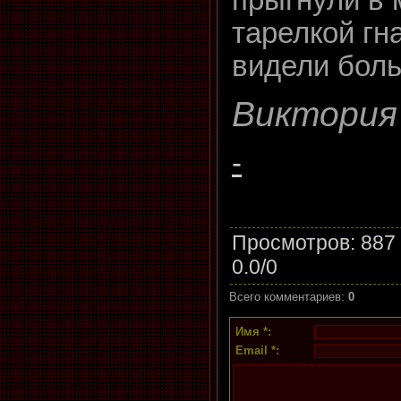
прыгнули в 
тарелкой гн
видели бол
Виктория
-
Просмотров
: 887
0.0
/
0
Всего комментариев
:
0
Имя *:
Email *: