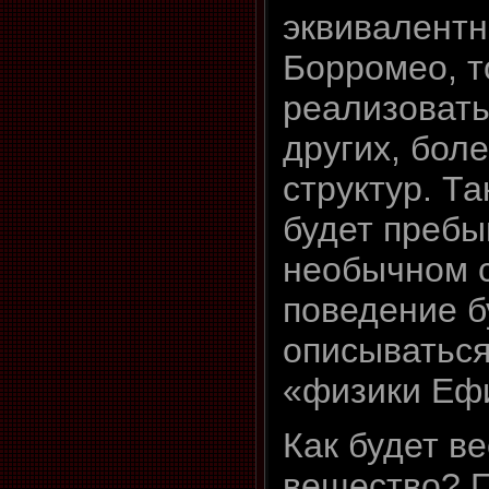
эквивалентн
Борромео, т
реализовать
других, бол
структур. Т
будет пребы
необычном с
поведение б
описываться
«физики Еф
Как будет ве
вещество? П