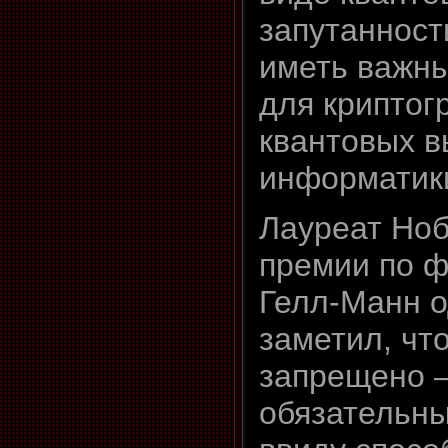
запутанности
иметь важны
для криптог
квантовых в
информатики
Лауреат Но
премии по 
Гелл-Манн 
заметил, что
запрещено –
обязательн