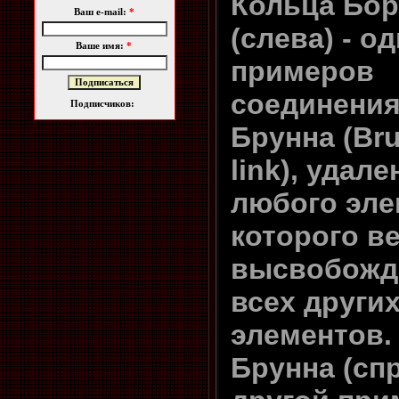
Кольца Бо
Ваш e-mail:
*
(слева) - о
Ваше имя:
*
примеров
соединени
Подписчиков:
Брунна (Br
link), удале
любого эле
которого ве
высвобожд
всех други
элементов.
Брунна (спр