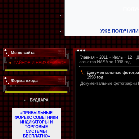
УЖЕ ПОЛУЧИЛИ
Меню сайта
Главная
»
2011
»
Июль
»
12
» Д
агенства NASA за 1998 год
ТАЙНОЕ И НЕИЗВЕСТНОЕ
Документальные фотогра
1998 год
Форма входа
Документальные фотографии Н
БУДДАРА
«ПРИБЫЛЬНЫЕ
ФОРЕКС СОВЕТНИКИ
ИНДИКАТОРЫ И
ТОРГОВЫЕ
СИСТЕМЫ
БЕСПЛАТНО»