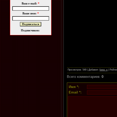
Ваш e-mail:
*
Ваше имя:
*
Подписчиков:
Просмотров
: 549 |
Добавил
:
forex_s
|
Рейти
Всего комментариев
:
0
Имя *:
Email *: