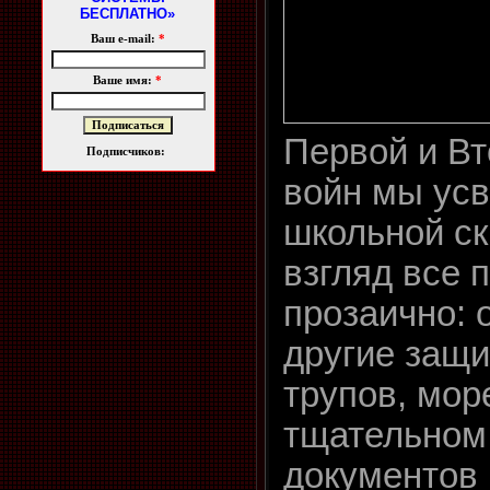
БЕСПЛАТНО»
Ваш e-mail:
*
Ваше имя:
*
Первой и В
Подписчиков:
войн мы усв
школьной с
взгляд все 
прозаично: 
другие защи
трупов, мор
тщательном
документов 