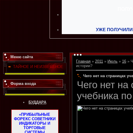
УЖЕ ПОЛУЧИЛИ
Меню сайта
Главная
»
2011
»
Июль
»
16
» Ч
истории?
ТАЙНОЕ И НЕИЗВЕСТНОЕ
Чего нет на страницах уч
Чего нет на
Форма входа
учебника по
БУДДАРА
«ПРИБЫЛЬНЫЕ
ФОРЕКС СОВЕТНИКИ
ИНДИКАТОРЫ И
ТОРГОВЫЕ
СИСТЕМЫ