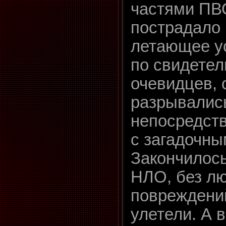
частями ПВО
пострадало 
летающее ус
по свидете
очевидцев,
разрывалис
непосредст
с загадочны
Закончилось
НЛО, без л
повреждений
улетели. А 