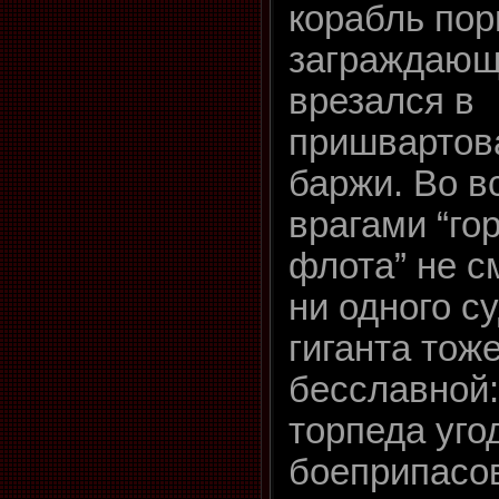
корабль пор
заграждающ
врезался в
пришвартов
баржи. Во в
врагами “го
флота” не с
ни одного с
гиганта тож
бесславной:
торпеда уго
боеприпасо