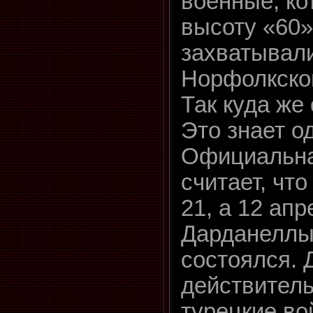
военные, к
высоту «60»
захватывали
Норфолкског
Так куда же
Это знает о
Официальна
считает, что
21, а 12 апр
Дарданеллы
состоялся. 
действитель
турецкие во