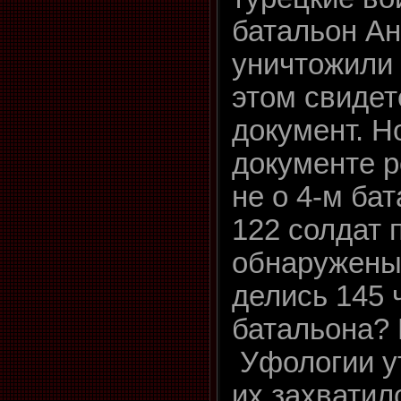
батальон Ан
уничтожили 
этом свидет
документ. Но
документе ре
не о 4-м ба
122 солдат 
обнаружены!
делись 145 ч
батальона? 
Уфологии у
их захватил