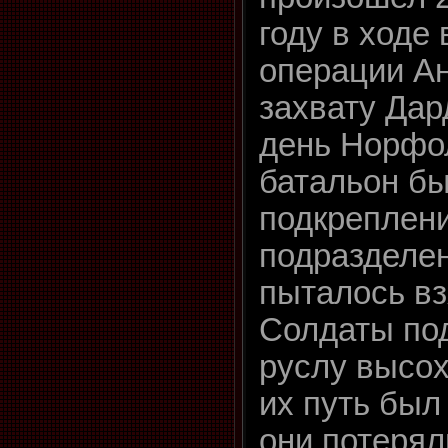
году в ходе
операции А
захвату Дар
день Норфол
батальон бы
подкреплен
подразделен
пыталось вз
Солдаты по
руслу высох
их путь был
они потерял