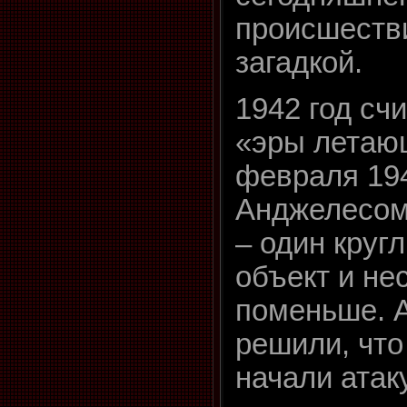
происшеств
загадкой.
1942 год сч
«эры летающ
февраля 194
Анджелесом
– один круг
объект и не
поменьше. 
решили, что
начали атаку