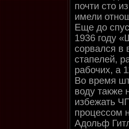
почти сто и
имели отнош
Еще до спус
1936 году «
сорвался в 
стапелей, р
рабочих, а 
Во время шт
воду также 
избежать ЧП
процессом 
Адольф Гит