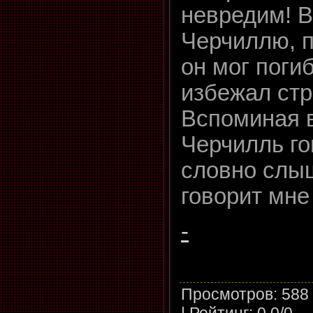
невредим! В
Черчиллю, п
он мог поги
избежал стр
Вспоминая в
Черчилль го
словно слыш
говорит мне
-
Просмотров
: 588
|
Рейтинг
:
0.0
/
0