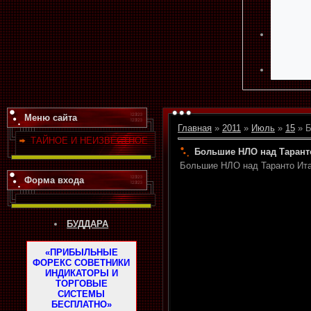
Меню сайта
Главная
»
2011
»
Июль
»
15
» Б
ТАЙНОЕ И НЕИЗВЕСТНОЕ
Большие НЛО над Таранто
Большие НЛО над Таранто Ита
Форма входа
БУДДАРА
«ПРИБЫЛЬНЫЕ
ФОРЕКС СОВЕТНИКИ
ИНДИКАТОРЫ И
ТОРГОВЫЕ
СИСТЕМЫ
БЕСПЛАТНО»