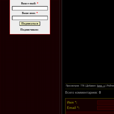
Ваш e-mail:
*
Ваше имя:
*
Подписчиков:
Просмотров
: 778 |
Добавил
:
forex_s
|
Рейти
Всего комментариев
:
0
Имя *:
Email *: