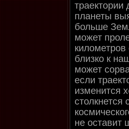
траектории 
планеты выя
больше Земл
может проле
километров 
близко к на
может сорва
если траект
изменится х
столкнется 
космическог
не оставит 