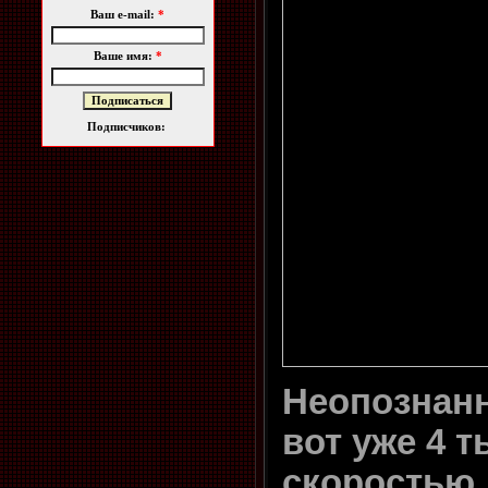
Ваш e-mail:
*
Ваше имя:
*
Подписчиков:
Неопознан
вот уже 4 
скоростью 