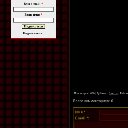
Ваш e-mail:
*
Ваше имя:
*
Подписчиков:
Просмотров
: 686 |
Добавил
:
forex_s
|
Рейти
Всего комментариев
:
0
Имя *:
Email *: