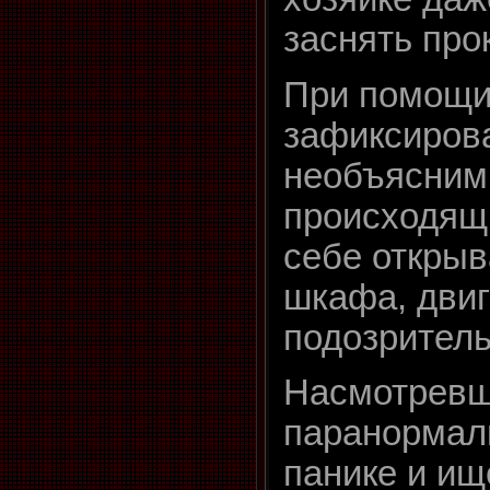
заснять про
При помощи
зафиксиров
необъясним
происходящи
себе открыв
шкафа, двиг
подозритель
Насмотревш
паранормал
панике и ищ