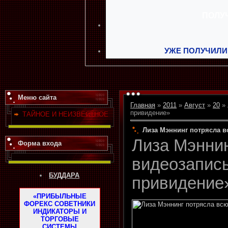
УЖЕ ПОЛУЧИЛИ
Меню сайта
Главная
»
2011
»
Август
»
20
» 
привидение»
ТАЙНОЕ И НЕИЗВЕСТНОЕ
Лиза Мэннинг потрясла 
Лиза Мэнни
Форма входа
видеозапис
БУДДАРА
привидение
«ПРИБЫЛЬНЫЕ
ФОРЕКС СОВЕТНИКИ
ИНДИКАТОРЫ И
ТОРГОВЫЕ
СИСТЕМЫ