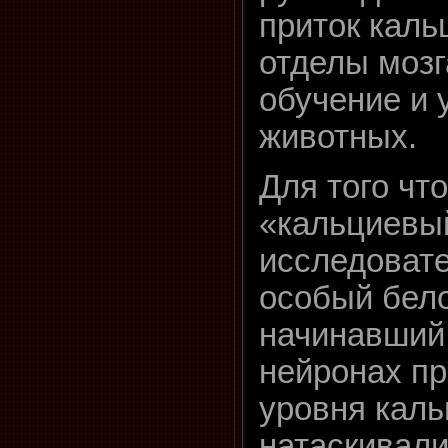
приток каль
отделы мозг
обучение и 
животных.
Для того чт
«кальциевы
исследоват
особый бело
начинавший 
нейронах п
уровня кал
натаскивал