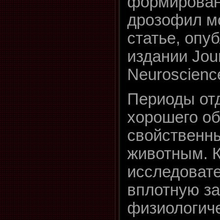
формирован
дрозофил м
статье, опу
издании Jour
Neuroscienc
Периоды отд
хорошего о
свойственны
животным. К
исследовате
вплотную за
физиологич