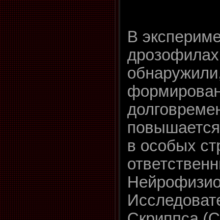
В экспериме
дрозофилах
обнаружили,
формирова
долговреме
повышается
в особых ст
ответственн
Нейрофизио
Исследовате
Скриппса (