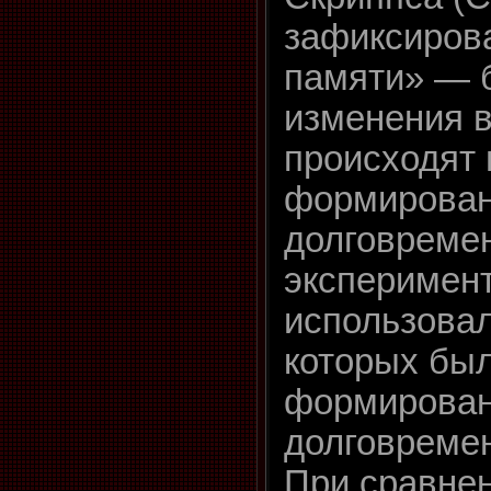
зафиксиров
памяти» — 
изменения в
происходят 
формирова
долговремен
эксперимент
использовал
которых бы
формирова
долговремен
При сравнен