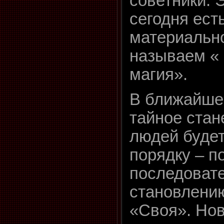
советники. 
сегодня ест
материальн
называем «
магия».
В ближайше
тайное стан
людей будет
порядку – п
последоват
становлению
«Своя». Нов