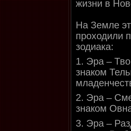
жизни в Нов
На Земле э
проходили п
зодиака:
1. Эра – Тв
знаком Тель
младенчест
2. Эра – См
знаком Овна
3. Эра – Ра