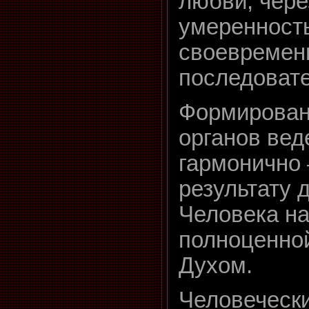
любви, чере
умеренност
своевремен
последоват
Формирован
органов вед
гармонично
результату 
Человека на
полноценной
Духом.
Человеческ