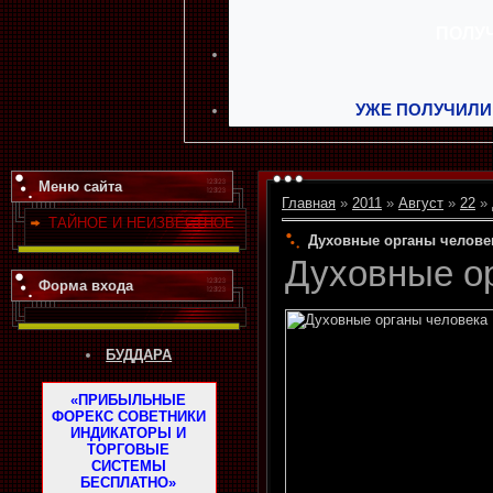
УЖЕ ПОЛУЧИЛИ
Меню сайта
Главная
»
2011
»
Август
»
22
» 
ТАЙНОЕ И НЕИЗВЕСТНОЕ
Духовные органы челове
Духовные о
Форма входа
БУДДАРА
«ПРИБЫЛЬНЫЕ
ФОРЕКС СОВЕТНИКИ
ИНДИКАТОРЫ И
ТОРГОВЫЕ
СИСТЕМЫ
БЕСПЛАТНО»