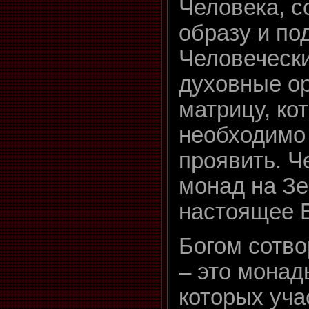
Человека, с
образу и по
Человеческ
духовные о
матрицу, ко
необходимо 
проявить. Ч
монад на З
настоящее 
Богом сотв
– это монад
которых уча