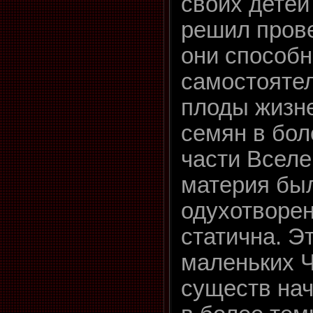
своих детей
решил прове
они способ
самостоятел
плоды жизн
семян в бо
части Вселе
материя бы
одухотворен
статична. Э
маленьких 
существ нач