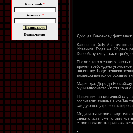
Ваш e-mail:
*
Ваше имя:
*
Подписчиков:
Дорс да Консейсау фактическ
Как пишет Daily Mail, смерть
Ипатинга. Тогда же, 22 декаб
Консейсау очнулась в гробу, 
После этого женщину вновь от
врачей возбуждено уголовное
пациентку. Родственники женщ
воздерживается от официальн
Мария дас Дорс да Консейсау,
муниципалитета Ипатинга она 
Напомним, аналогичный случа
госпитализирована в крайне т
следующее утро констатирова
Медики выписали свидетельст
специалисты уже готовились п
стала проявлять признаки жиз
-