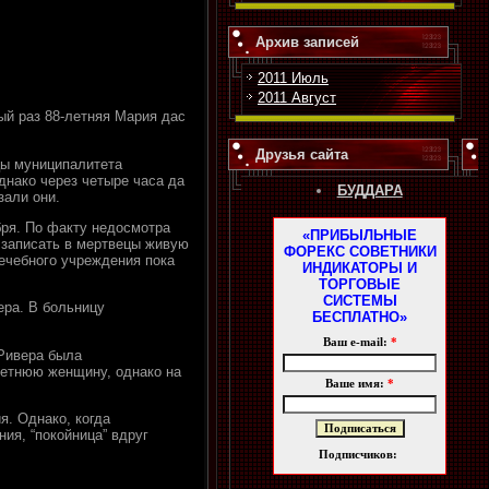
Архив записей
2011 Июль
2011 Август
й раз 88-летняя Мария дас
Друзья сайта
цы муниципалитета
днако через четыре часа да
БУДДАРА
зали они.
бря. По факту недосмотра
«ПРИБЫЛЬНЫЕ
 записать в мертвецы живую
ФОРЕКС СОВЕТНИКИ
лечебного учреждения пока
ИНДИКАТОРЫ И
ТОРГОВЫЕ
СИСТЕМЫ
ера. В больницу
БЕСПЛАТНО»
Ваш e-mail:
*
 Ривера была
летнюю женщину, однако на
Ваше имя:
*
. Однако, когда
ия, “покойница” вдруг
Подписчиков: