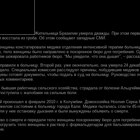
Жительница Бразилии умерла дважды. При этом первы
и восстала из гроба. Об этом сообщают западные СМИ.
 женщины констатировали медики отделения интенсивной терапии больни
ря, тело женщины было направлено в похоронное бюро для погребения. О
чем шокировала работников бюро. “Мы увидели, что она дышит”, – расска
правили в больницу. Второй раз, уже окончательно, она умерла 24 дека
 дело. Специальная комиссия расследует причины, побудившие медиков
ины готовят документы, чтобы подать в суд на больницу. Руководство 
ых комментариев.
 бывшая работница сельского хозяйства, страдала от болезни Альцгейм
поступила с жалобами на сильные боли.
й произошел в феврале 2010 г. в Колумбии. Домохозяйка Ноэлия Серна
яжелом состоянии в больницу города Кали. Медики пытались спасти 45-
ли у нее остановку дыхания и были вынуждены объявить о смерти.
во о смерти и передали тело женщины похоронному бюро для погребения
огрузить тело женщины в раствор с формальдегидом для бальзамирован
ни.