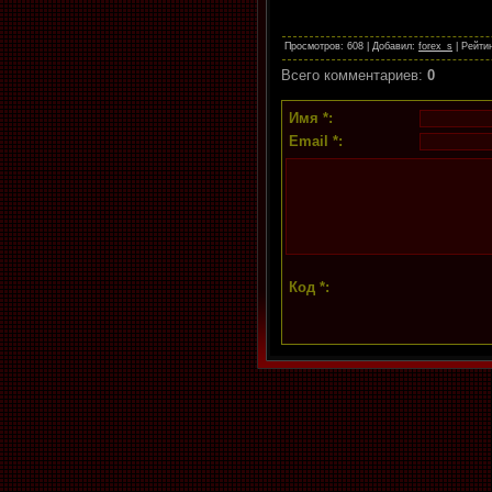
Просмотров
: 608 |
Добавил
:
forex_s
|
Рейти
Всего комментариев
:
0
Имя *:
Email *:
Код *: