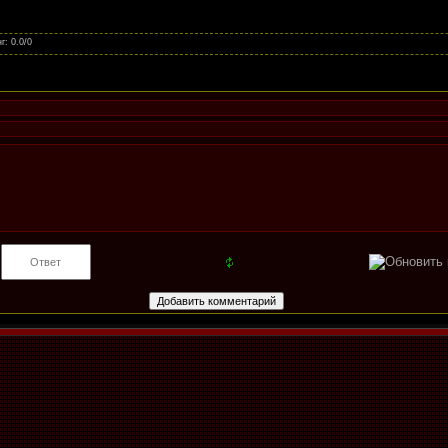
нг
:
0.0
/
0