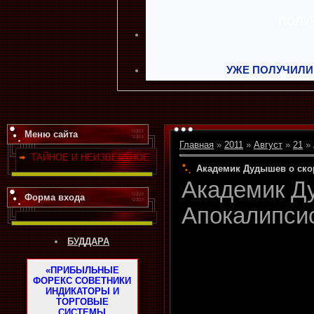
УЖЕ ПОЛУЧИЛИ
Меню сайта
Главная
»
2011
»
Август
»
21
» 
ТАЙНОЕ И НЕИЗВЕСТНОЕ
Академик Дудышев о ско
Академик Д
Форма входа
Апокалипси
БУДДАРА
«ПРИБЫЛЬНЫЕ
ФОРЕКС СОВЕТНИКИ
ИНДИКАТОРЫ И
ТОРГОВЫЕ
СИСТЕМЫ