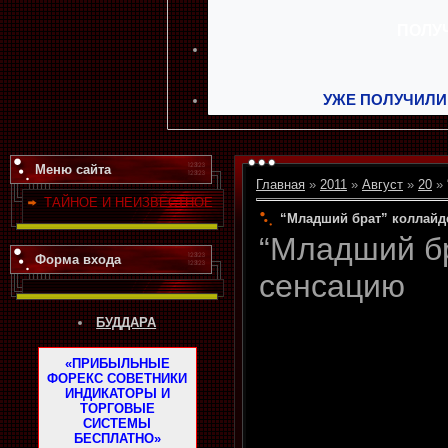
УЖЕ ПОЛУЧИЛИ
Меню сайта
Главная
»
2011
»
Август
»
20
» 
ТАЙНОЕ И НЕИЗВЕСТНОЕ
“Младший брат” коллайд
“Младший б
Форма входа
сенсацию
БУДДАРА
«ПРИБЫЛЬНЫЕ
ФОРЕКС СОВЕТНИКИ
ИНДИКАТОРЫ И
ТОРГОВЫЕ
СИСТЕМЫ
БЕСПЛАТНО»