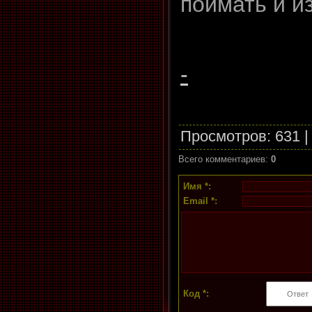
поймать и и
-
Просмотров
: 631 
Всего комментариев
:
0
Имя *:
Email *:
Код *: