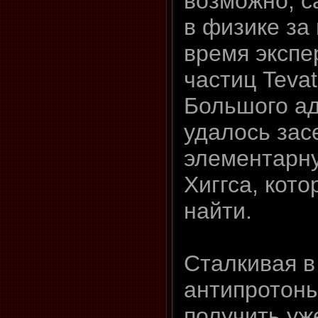
возможно, с
в физике за
время экспе
частиц Tevat
Большого ад
удалось зас
элементарну
Хиггса, кот
найти.
Сталкивая в
антипротоны
получить уж